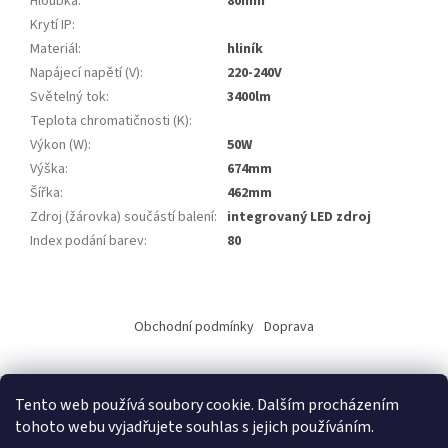
Hloubka
:
80mm
Krytí IP
:
Materiál
:
hliník
Napájecí napětí (V)
:
220-240V
Světelný tok
:
3400lm
Teplota chromatičnosti (K)
:
Výkon (W)
:
50W
Výška
:
674mm
Šířka
:
462mm
Zdroj (žárovka) součástí balení
:
integrovaný LED zdroj
Index podání barev
:
80
Z
á
Obchodní podmínky
Doprava
p
a
t
Tento web používá soubory cookie. Dalším procházením
í
tohoto webu vyjadřujete souhlas s jejich používáním.
Vytvořil Shoptet