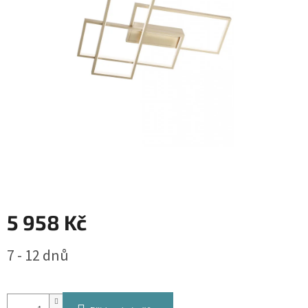
5 958 Kč
Měrná
7 - 12 dnů
cena: