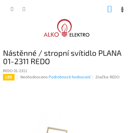
Přejít
NÁKUP
na
obsah
KOŠÍK
Nástěnné / stropní svítidlo PLANA
01-2311 REDO
REDO 01-2311
Průměrné
Neohodnoceno
Podrobnosti hodnocení
Značka:
REDO
LED
hodnocení
produktu
je
0,0
z
5
hvězdiček.