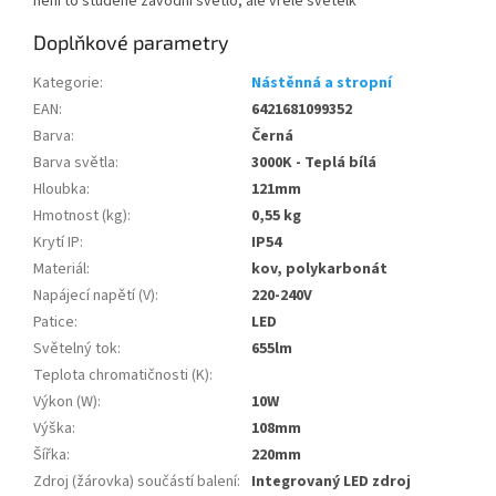
není to studené závodní světlo, ale vřelé svetélk
Doplňkové parametry
Kategorie
:
Nástěnná a stropní
EAN
:
6421681099352
Barva
:
Černá
Barva světla
:
3000K - Teplá bílá
Hloubka
:
121mm
Hmotnost (kg)
:
0,55 kg
Krytí IP
:
IP54
Materiál
:
kov, polykarbonát
Napájecí napětí (V)
:
220-240V
Patice
:
LED
Světelný tok
:
655lm
Teplota chromatičnosti (K)
:
Výkon (W)
:
10W
Výška
:
108mm
Šířka
:
220mm
Zdroj (žárovka) součástí balení
:
Integrovaný LED zdroj