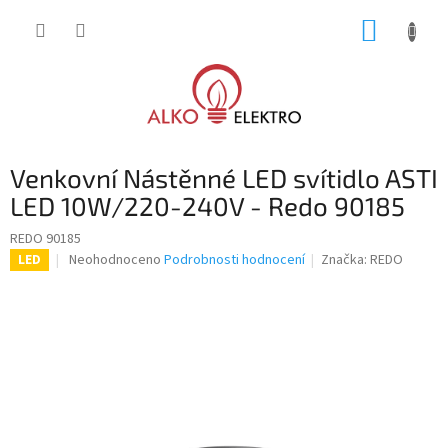
Přejít
NÁKUP
na
obsah
KOŠÍK
Venkovní Nástěnné LED svítidlo ASTI
LED 10W/220-240V - Redo 90185
REDO 90185
Průměrné
Neohodnoceno
Podrobnosti hodnocení
Značka:
REDO
LED
hodnocení
produktu
je
0,0
z
5
hvězdiček.