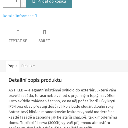
Přidat do košíku
Detailní informace
ZEPTAT SE
SDÍLET
Popis
Diskuze
Detailní popis produktu
ASTI LED — elegantní nástěnné svítidlo do exteriéru, které vám
osvětlí fasádu, terasu nebo vchod s příjemným teplým světlem.
Toto svítidlo zvládne všechno, co na něj počasí hodí. Díky krytí
IP54 bez obav přestojí déšť i vlhko a bude sloužit dlouhé roky.
Antracitový hliník s mramorkovým leskem vypadá moderně na
každé fasádě a zapadne jak ke starší chalupě, tak k modernímu
domu. Teplá bílá barva (3000K) vytváří příjemnou atmosféru —