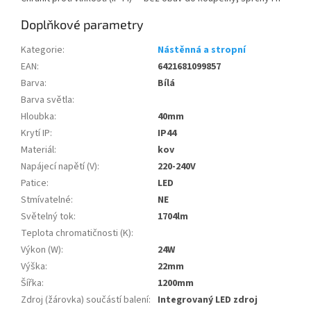
Doplňkové parametry
Kategorie
:
Nástěnná a stropní
EAN
:
6421681099857
Barva
:
Bílá
Barva světla
:
Hloubka
:
40mm
Krytí IP
:
IP44
Materiál
:
kov
Napájecí napětí (V)
:
220-240V
Patice
:
LED
Stmívatelné
:
NE
Světelný tok
:
1704lm
Teplota chromatičnosti (K)
:
Výkon (W)
:
24W
Výška
:
22mm
Šířka
:
1200mm
Zdroj (žárovka) součástí balení
:
Integrovaný LED zdroj