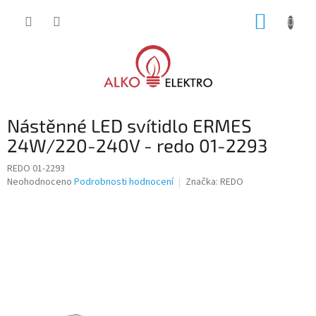
Přejít
NÁKUP
na
obsah
KOŠÍK
Nástěnné LED svítidlo ERMES
24W/220-240V - redo 01-2293
REDO 01-2293
Průměrné
Neohodnoceno
Podrobnosti hodnocení
Značka:
REDO
hodnocení
produktu
je
0,0
z
5
hvězdiček.