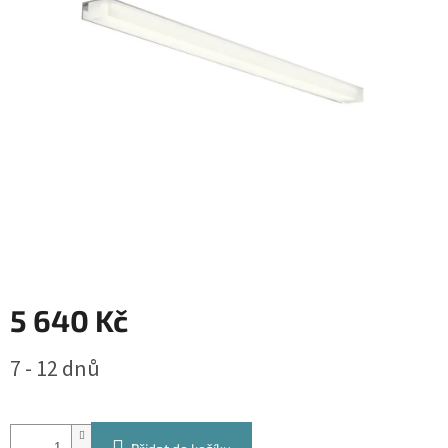
5 640 Kč
Měrná
7 - 12 dnů
cena: