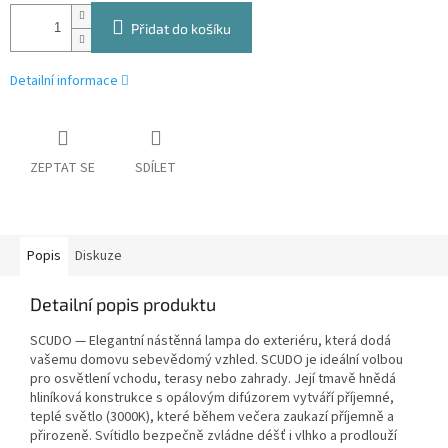
Přidat do košíku
Detailní informace
ZEPTAT SE
SDÍLET
Popis
Diskuze
Detailní popis produktu
SCUDO — Elegantní nástěnná lampa do exteriéru, která dodá
vašemu domovu sebevědomý vzhled. SCUDO je ideální volbou
pro osvětlení vchodu, terasy nebo zahrady. Její tmavě hnědá
hliníková konstrukce s opálovým difúzorem vytváří příjemné,
teplé světlo (3000K), které během večera zaukazí příjemně a
přirozeně. Svítidlo bezpečně zvládne déšť i vlhko a prodlouží