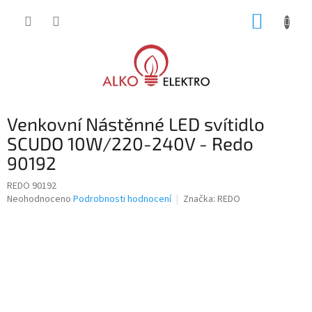
Přejít
NÁKUP
na
obsah
KOŠÍK
Venkovní Nástěnné LED svítidlo
SCUDO 10W/220-240V - Redo
90192
REDO 90192
Průměrné
Neohodnoceno
Podrobnosti hodnocení
Značka:
REDO
hodnocení
produktu
je
0,0
z
5
hvězdiček.