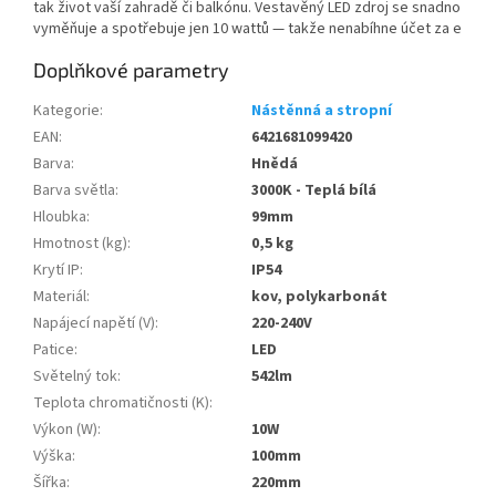
tak život vaší zahradě či balkónu. Vestavěný LED zdroj se snadno
vyměňuje a spotřebuje jen 10 wattů — takže nenabíhne účet za e
Doplňkové parametry
Kategorie
:
Nástěnná a stropní
EAN
:
6421681099420
Barva
:
Hnědá
Barva světla
:
3000K - Teplá bílá
Hloubka
:
99mm
Hmotnost (kg)
:
0,5 kg
Krytí IP
:
IP54
Materiál
:
kov, polykarbonát
Napájecí napětí (V)
:
220-240V
Patice
:
LED
Světelný tok
:
542lm
Teplota chromatičnosti (K)
:
Výkon (W)
:
10W
Výška
:
100mm
Šířka
:
220mm