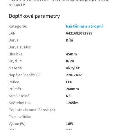
relaxaci V
Doplňkové parametry
Kategorie
:
Nástěnná a stropní
EAN
:
6421681071778
Barva
:
Bílá
Barva světla
:
Hloubka
:
45mm
Krytí IP
:
IP20
Materiál
:
akrylát
Napájecí napětí (V)
:
220-240V
Patice
:
LED
Průměr
:
260mm
Stmívatelné
:
NE
Světelný tok
:
1265lm
Teplota chromatičnosti (K)
:
Tvar svítidla
:
Výkon (W)
:
18W