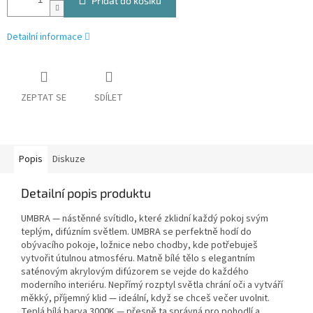
Přidat do košíku
Detailní informace
ZEPTAT SE
SDÍLET
Popis
Diskuze
Detailní popis produktu
UMBRA — nástěnné svítidlo, které zklidní každý pokoj svým
teplým, difúzním světlem. UMBRA se perfektně hodí do
obývacího pokoje, ložnice nebo chodby, kde potřebuješ
vytvořit útulnou atmosféru. Matně bílé tělo s elegantním
saténovým akrylovým difúzorem se vejde do každého
moderního interiéru. Nepřímý rozptyl světla chrání oči a vytváří
měkký, příjemný klid — ideální, když se chceš večer uvolnit.
Teplá bílá barva 3000K — přesně ta správná pro pohodlí a