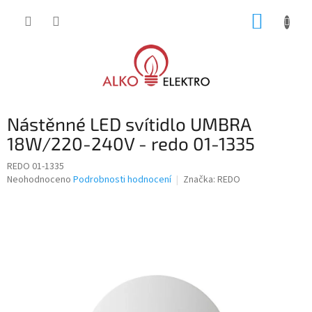
Přejít
NÁKUP
na
obsah
KOŠÍK
Nástěnné LED svítidlo UMBRA
18W/220-240V - redo 01-1335
REDO 01-1335
Průměrné
Neohodnoceno
Podrobnosti hodnocení
Značka:
REDO
hodnocení
produktu
je
0,0
z
5
hvězdiček.