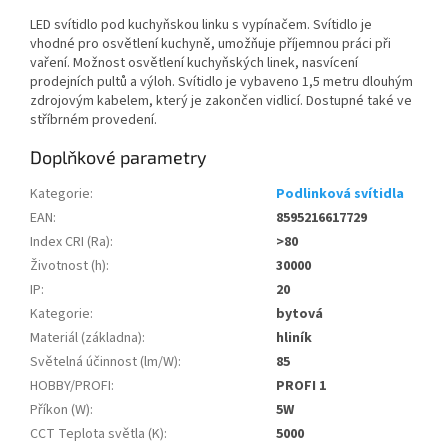
LED svítidlo pod kuchyňskou linku s vypínačem. Svítidlo je
vhodné pro osvětlení kuchyně, umožňuje příjemnou práci při
vaření. Možnost osvětlení kuchyňských linek, nasvícení
prodejních pultů a výloh. Svítidlo je vybaveno 1,5 metru dlouhým
zdrojovým kabelem, který je zakončen vidlicí. Dostupné také ve
stříbrném provedení.
Doplňkové parametry
Kategorie
:
Podlinková svítidla
EAN
:
8595216617729
Index CRI (Ra)
:
>80
Životnost (h)
:
30000
IP
:
20
Kategorie
:
bytová
Materiál (základna)
:
hliník
Světelná účinnost (lm/W)
:
85
HOBBY/PROFI
:
PROFI 1
Příkon (W)
:
5W
CCT Teplota světla (K)
:
5000