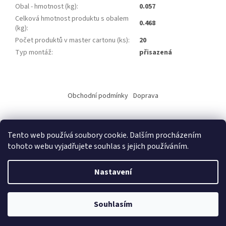
Obal - hmotnost (kg)
:
0.057
Celková hmotnost produktu s obalem
0.468
(kg)
:
Počet produktů v master cartonu (ks)
:
20
Typ montáž
:
přisazená
Z
á
Obchodní podmínky
Doprava
p
a
t
Tento web používá soubory cookie. Dalším procházením
í
tohoto webu vyjadřujete souhlas s jejich používáním.
Vytvořil Shoptet
Nastavení
Copyright 2026
ALKO elektro s.r.o.
. Všechna práva vyhrazena.
Upravit nastavení cookies
Souhlasím
Copyright © 2014 Alko elektro, Vladimír Horák, Jarní 5715, 430 04
Chomutov - Váš dodavetel elektromateriálu