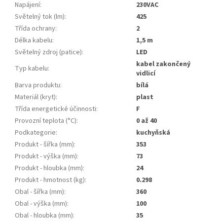
Napájení
:
230VAC
Světelný tok (lm)
:
425
Třída ochrany
:
2
Délka kabelu
:
1,5 m
Světelný zdroj (patice)
:
LED
kabel zakončený
Typ kabelu
:
vidlicí
Barva produktu
:
bílá
Materiál (kryt)
:
plast
Třída energetické účinnosti
:
F
Provozní teplota (°C)
:
0 až 40
Podkategorie
:
kuchyňská
Produkt - šířka (mm)
:
353
Produkt - výška (mm)
:
73
Produkt - hloubka (mm)
:
24
Produkt - hmotnost (kg)
:
0.298
Obal - šířka (mm)
:
360
Obal - výška (mm)
:
100
Obal - hloubka (mm)
:
35