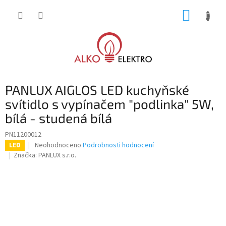
Přejít
NÁKUP
na
obsah
KOŠÍK
PANLUX AIGLOS LED kuchyňské
svítidlo s vypínačem "podlinka" 5W,
bílá - studená bílá
PN11200012
Průměrné
Neohodnoceno
Podrobnosti hodnocení
LED
hodnocení
Značka:
PANLUX s.r.o.
produktu
je
0,0
z
5
hvězdiček.