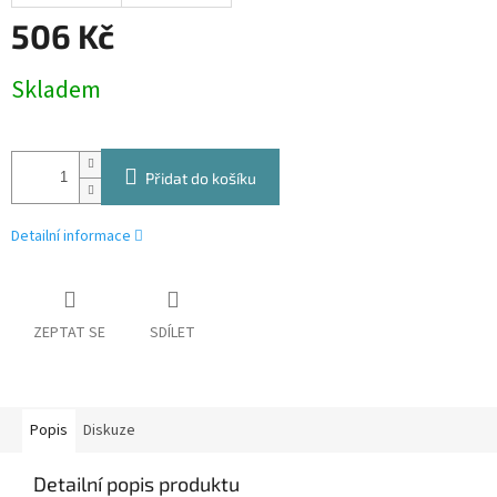
506 Kč
Měrná
Skladem
cena:
Přidat do košíku
Detailní informace
ZEPTAT SE
SDÍLET
Popis
Diskuze
Detailní popis produktu