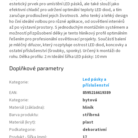
estetický prvek pro umístění LED pásků, ale také slouží jako
efektivní chladič pro udržení optimální teploty LED diod, a tím
zaručuje prodloužení jejich životnosti. Jeho tenký a lehký design
ho činí ideální volbou pro různé aplikace, od osvětlení interiérů
až po výstavní prostory. S jednoduchým montážním systémem a
možností přizpůsobení délky je tento hliníkový profil optimálním
řešením pro profesionální osvětlovací projekty. Součástí balení
je mléčný difuzor, který rozptyluje ostrost LED diod, koncovky a
ostatní příslušenství (šroubky, sponky). Určený k montáži do
rohu. Délka profilu: 2 m Ideální šířka LED pásky: 10 mm
Doplňkové parametry
Led pásky a
Kategorie
:
příslušenství
EAN
:
8595216619389
Kategorie
:
bytová
Materiál (základna)
:
hliník
Barva produktu
:
stříbrná
Materiál (kryt)
:
plast
Podkategorie
:
dekorativní
Produkt - šířka (mm)
:
17