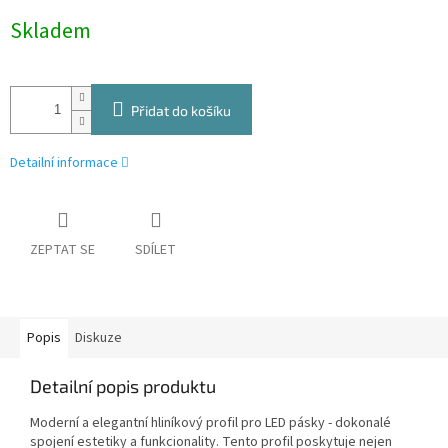
Měrná
Skladem
cena:
Přidat do košíku
Detailní informace
ZEPTAT SE
SDÍLET
Popis
Diskuze
Detailní popis produktu
Moderní a elegantní hliníkový profil pro LED pásky - dokonalé
spojení estetiky a funkcionality. Tento profil poskytuje nejen