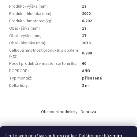
Produkt - výška (mm)
:
17
Produkt - hloubka (mm)
:
2000
Produkt - hmotnost (kg)
:
0.202
Obal - šířka (mm)
:
17
Obal - výška (mm)
:
17
Obal - hloubka (mm)
:
2030
Celková hmotnost produktu s obalem
0.208
(kg)
:
Počet produktů v master cartonu (ks)
:
60
DOPRODEJ
:
ANO
Typ montáž
:
přisazená
Délka lišty
:
2 m
Z
á
Obchodní podmínky
Doprava
p
a
t
Tento web používá soubory cookie. Dalším procházením