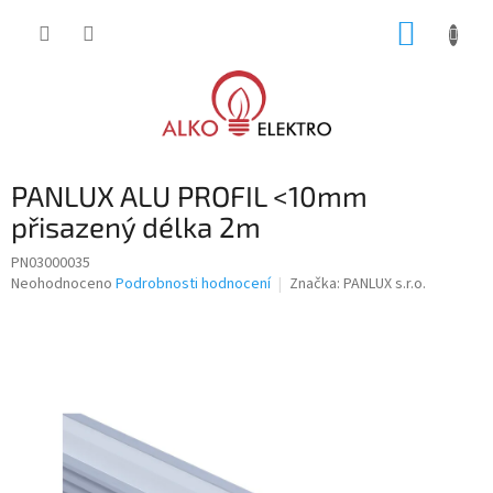
Přejít
NÁKUP
na
obsah
KOŠÍK
PANLUX ALU PROFIL <10mm
přisazený délka 2m
PN03000035
Průměrné
Neohodnoceno
Podrobnosti hodnocení
Značka:
PANLUX s.r.o.
hodnocení
produktu
je
0,0
z
5
hvězdiček.