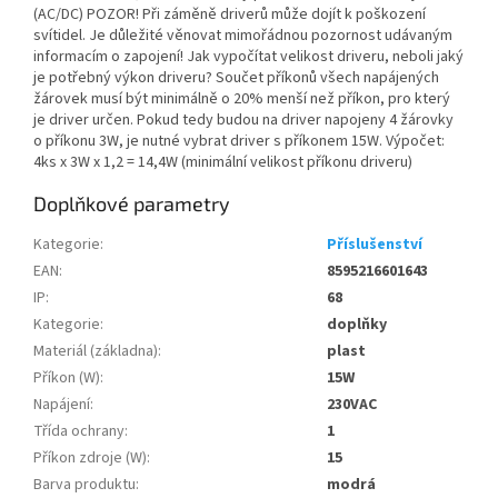
(AC/DC) POZOR! Při záměně driverů může dojít k poškození
svítidel. Je důležité věnovat mimořádnou pozornost udávaným
informacím o zapojení! Jak vypočítat velikost driveru, neboli jaký
je potřebný výkon driveru? Součet příkonů všech napájených
žárovek musí být minimálně o 20% menší než příkon, pro který
je driver určen. Pokud tedy budou na driver napojeny 4 žárovky
o příkonu 3W, je nutné vybrat driver s příkonem 15W. Výpočet:
4ks x 3W x 1,2 = 14,4W (minimální velikost příkonu driveru)
Doplňkové parametry
Kategorie
:
Příslušenství
EAN
:
8595216601643
IP
:
68
Kategorie
:
doplňky
Materiál (základna)
:
plast
Příkon (W)
:
15W
Napájení
:
230VAC
Třída ochrany
:
1
Příkon zdroje (W)
:
15
Barva produktu
:
modrá