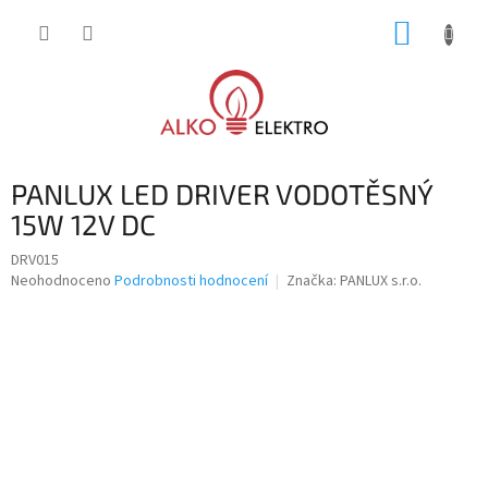
Přejít
NÁKUP
na
obsah
KOŠÍK
PANLUX LED DRIVER VODOTĚSNÝ
15W 12V DC
DRV015
Průměrné
Neohodnoceno
Podrobnosti hodnocení
Značka:
PANLUX s.r.o.
hodnocení
produktu
je
0,0
z
5
hvězdiček.