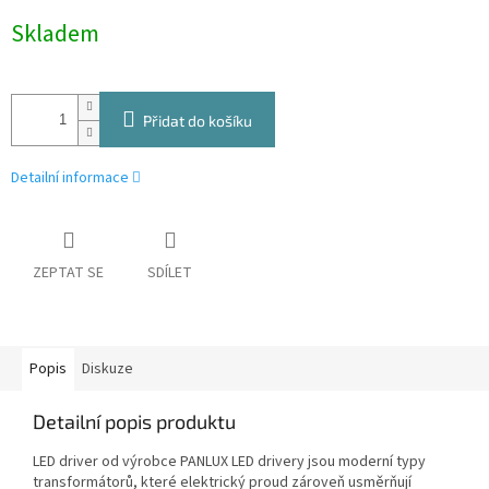
Měrná
Skladem
cena:
Přidat do košíku
Detailní informace
ZEPTAT SE
SDÍLET
Popis
Diskuze
Detailní popis produktu
LED driver od výrobce PANLUX LED drivery jsou moderní typy
transformátorů, které elektrický proud zároveň usměrňují