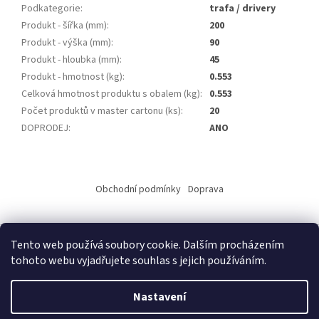
Podkategorie
:
trafa / drivery
Produkt - šířka (mm)
:
200
Produkt - výška (mm)
:
90
Produkt - hloubka (mm)
:
45
Produkt - hmotnost (kg)
:
0.553
Celková hmotnost produktu s obalem (kg)
:
0.553
Počet produktů v master cartonu (ks)
:
20
DOPRODEJ
:
ANO
Z
á
Obchodní podmínky
Doprava
p
a
t
Tento web používá soubory cookie. Dalším procházením
í
tohoto webu vyjadřujete souhlas s jejich používáním.
Vytvořil Shoptet
Nastavení
Copyright 2026
ALKO elektro s.r.o.
. Všechna práva vyhrazena.
Upravit nastavení cookies