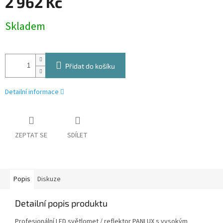
2 962 Kč
Měrná
Skladem
cena:
Přidat do košíku
Detailní informace
ZEPTAT SE
SDÍLET
Popis
Diskuze
Detailní popis produktu
Profesionální LED světlomet / reflektor PANLUX s vysokým