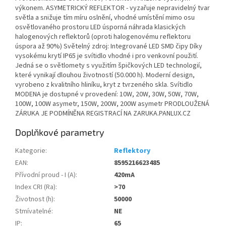
výkonem. ASYMETRICKÝ REFLEKTOR - vyzařuje nepravidelný tvar
světla a snižuje tím míru oslnění, vhodné umístění mimo osu
osvětlovaného prostoru LED úsporná náhrada klasických
halogenových reflektorů (oproti halogenovému reflektoru
úspora až 90%) Světelný zdroj: Integrované LED SMD čipy Díky
vysokému krytí IP65 je svítidlo vhodné i pro venkovní použití.
Jedná se o světlomety s využitím špičkových LED technologií,
které vynikají dlouhou životností (50.000 h). Moderní design,
vyrobeno z kvalitního hliníku, kryt z tvrzeného skla. Svítidlo
MODENA je dostupné v provedení: 10W, 20W, 30W, 50W, 70W,
100W, 100W asymetr, 150W, 200W, 200W asymetr PRODLOUŽENÁ
ZÁRUKA JE PODMÍNĚNA REGISTRACÍ NA ZARUKA.PANLUX.CZ
Doplňkové parametry
Kategorie
:
Reflektory
EAN
:
8595216623485
Přívodní proud - I (A)
:
420mA
Index CRI (Ra)
:
>70
Životnost (h)
:
50000
Stmívatelné
:
NE
IP
:
65