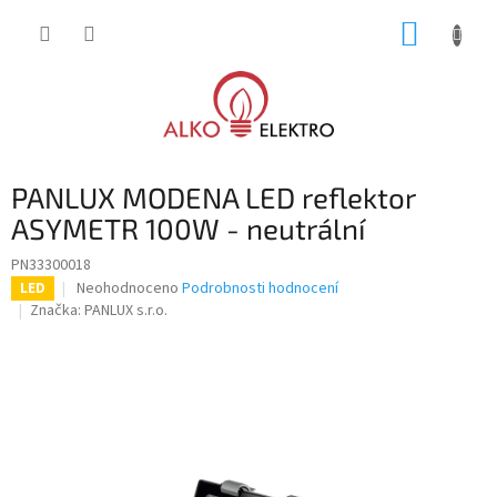
Přejít
NÁKUP
na
obsah
KOŠÍK
PANLUX MODENA LED reflektor
ASYMETR 100W - neutrální
PN33300018
Průměrné
Neohodnoceno
Podrobnosti hodnocení
LED
hodnocení
Značka:
PANLUX s.r.o.
produktu
je
0,0
z
5
hvězdiček.