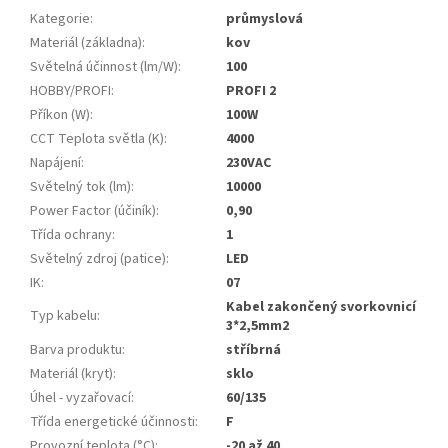
Kategorie
:
průmyslová
Materiál (základna)
:
kov
Světelná účinnost (lm/W)
:
100
HOBBY/PROFI
:
PROFI 2
Příkon (W)
:
100W
CCT Teplota světla (K)
:
4000
Napájení
:
230VAC
Světelný tok (lm)
:
10000
Power Factor (účiník)
:
0,90
Třída ochrany
:
1
Světelný zdroj (patice)
:
LED
IK
:
07
Kabel zakončený svorkovnicí
Typ kabelu
:
3*2,5mm2
Barva produktu
:
stříbrná
Materiál (kryt)
:
sklo
Úhel - vyzařovací
:
60/135
Třída energetické účinnosti
:
F
Provozní teplota (°C)
:
-20 až 40