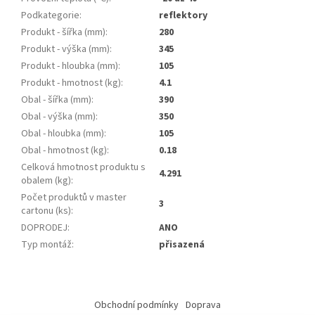
Podkategorie
:
reflektory
Produkt - šířka (mm)
:
280
Produkt - výška (mm)
:
345
Produkt - hloubka (mm)
:
105
Produkt - hmotnost (kg)
:
4.1
Obal - šířka (mm)
:
390
Obal - výška (mm)
:
350
Obal - hloubka (mm)
:
105
Obal - hmotnost (kg)
:
0.18
Celková hmotnost produktu s
4.291
obalem (kg)
:
Počet produktů v master
3
cartonu (ks)
:
DOPRODEJ
:
ANO
Typ montáž
:
přisazená
Z
á
Obchodní podmínky
Doprava