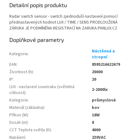
Detailní popis produktu
Radar switch sensor - switch zjednoduší nastavení pomocí
přednastavených hodnot LUX / TIME / SENS PRODLOUŽENÁ
ZÁRUKA JE PODMÍNĚNA REGISTRACÍ NA ZARUKA.PANLUX.CZ
Doplňkové parametry
Nástěnná a
Kategorie
:
stropní
EAN
:
8595216622679
Životnost (h)
:
20000
IP
:
20
LUX - nastavení soumraku (světelná
2-2000lx
citlivost)
:
Kategorie
:
průmyslová
Materiál (základna)
:
kov
Příkon (W)
:
18W
Dosah (m)
:
8
CCT Teplota světla (K)
:
4000
Napájení
:
230VAC