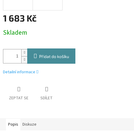
1 683 Kč
Měrná
Skladem
cena:
Přidat do košíku
Detailní informace
ZEPTAT SE
SDÍLET
Popis
Diskuze