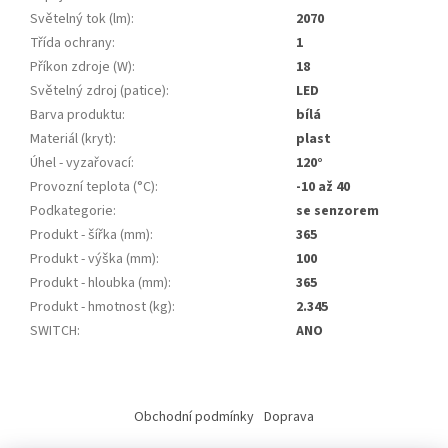
Světelný tok (lm)
:
2070
Třída ochrany
:
1
Příkon zdroje (W)
:
18
Světelný zdroj (patice)
:
LED
Barva produktu
:
bílá
Materiál (kryt)
:
plast
Úhel - vyzařovací
:
120°
Provozní teplota (°C)
:
-10 až 40
Podkategorie
:
se senzorem
Produkt - šířka (mm)
:
365
Produkt - výška (mm)
:
100
Produkt - hloubka (mm)
:
365
Produkt - hmotnost (kg)
:
2.345
SWITCH
:
ANO
Z
á
Obchodní podmínky
Doprava
p