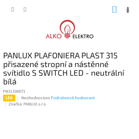
Přejít
NÁKUP
na
obsah
KOŠÍK
PANLUX PLAFONIERA PLAST 315
přisazené stropní a nástěnné
svítidlo S SWITCH LED - neutrální
bílá
PN31300071
Průměrné
Neohodnoceno
Podrobnosti hodnocení
LED
hodnocení
Značka:
PANLUX s.r.o.
produktu
je
0,0
z
5
hvězdiček.