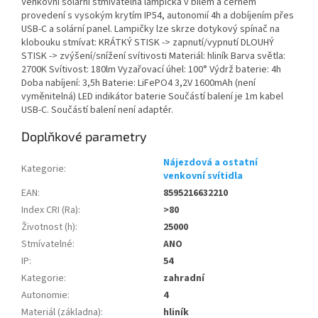
Venkovní solární stmívatelná lampička v bílém a černém
provedení s vysokým krytím IP54, autonomií 4h a dobíjením přes
USB-C a solární panel. Lampičky lze skrze dotykový spínač na
klobouku stmívat: KRÁTKÝ STISK -> zapnutí/vypnutí DLOUHÝ
STISK -> zvýšení/snížení svítivosti Materiál: hliník Barva světla:
2700K Svítivost: 180lm Vyzařovací úhel: 100° Výdrž baterie: 4h
Doba nabíjení: 3,5h Baterie: LiFePO4 3,2V 1600mAh (není
vyměnitelná) LED indikátor baterie Součástí balení je 1m kabel
USB-C. Součástí balení není adaptér.
Doplňkové parametry
Nájezdová a ostatní
Kategorie
:
venkovní svítidla
EAN
:
8595216632210
Index CRI (Ra)
:
>80
Životnost (h)
:
25000
Stmívatelné
:
ANO
IP
:
54
Kategorie
:
zahradní
Autonomie
:
4
Materiál (základna)
:
hliník