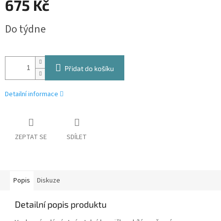
675 Kč
Měrná
Do týdne
cena:
Přidat do košíku
Detailní informace
ZEPTAT SE
SDÍLET
Popis
Diskuze
Detailní popis produktu