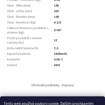
Produkt - hmotnost (kg)
:
0.44
Obal - šířka (mm)
:
145
Obal - výška (mm)
:
265
Obal - hloubka (mm)
:
140
Obal - hmotnost (kg)
:
0.113
Celková hmotnost produktu s
0.587
obalem (kg)
:
Počet produktů v master
12
cartonu (ks)
:
Doba nabití baterie (h)
:
3,5
Kapacita baterie
:
1600mAh
Konektor
:
USB-C
Solární
:
ANO
Z
á
Obchodní podmínky
Doprava
p
a
t
Tento web používá soubory cookie. Dalším procházením
í