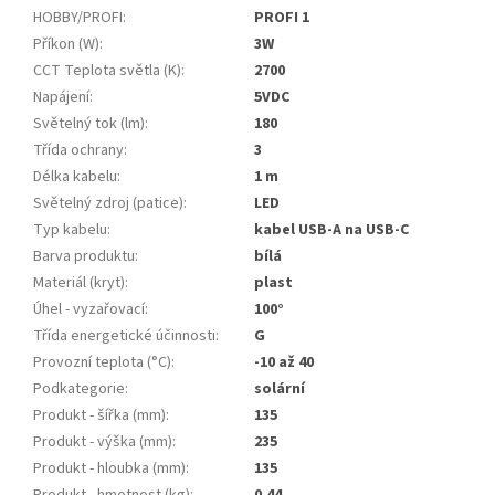
HOBBY/PROFI
:
PROFI 1
Příkon (W)
:
3W
CCT Teplota světla (K)
:
2700
Napájení
:
5VDC
Světelný tok (lm)
:
180
Třída ochrany
:
3
Délka kabelu
:
1 m
Světelný zdroj (patice)
:
LED
Typ kabelu
:
kabel USB-A na USB-C
Barva produktu
:
bílá
Materiál (kryt)
:
plast
Úhel - vyzařovací
:
100°
Třída energetické účinnosti
:
G
Provozní teplota (°C)
:
-10 až 40
Podkategorie
:
solární
Produkt - šířka (mm)
:
135
Produkt - výška (mm)
:
235
Produkt - hloubka (mm)
:
135