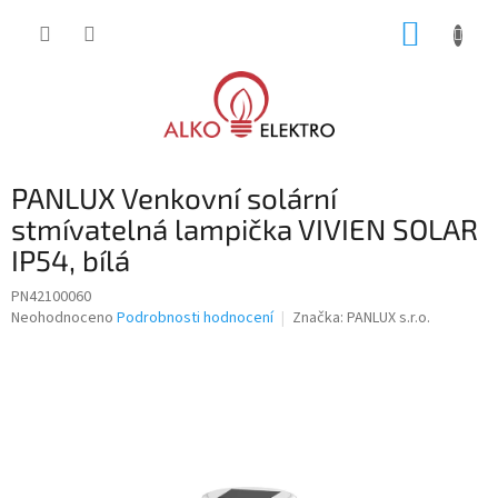
Přejít
NÁKUP
na
obsah
KOŠÍK
PANLUX Venkovní solární
stmívatelná lampička VIVIEN SOLAR
IP54, bílá
PN42100060
Průměrné
Neohodnoceno
Podrobnosti hodnocení
Značka:
PANLUX s.r.o.
hodnocení
produktu
je
0,0
z
5
hvězdiček.