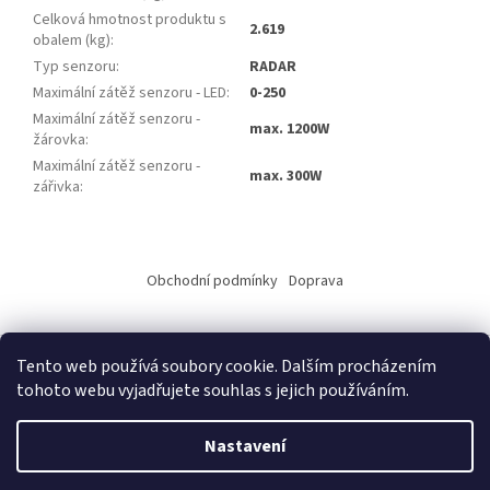
Celková hmotnost produktu s
2.619
obalem (kg)
:
Typ senzoru
:
RADAR
Maximální zátěž senzoru - LED
:
0-250
Maximální zátěž senzoru -
max. 1200W
žárovka
:
Maximální zátěž senzoru -
max. 300W
zářivka
:
Z
á
Obchodní podmínky
Doprava
p
a
t
Tento web používá soubory cookie. Dalším procházením
í
tohoto webu vyjadřujete souhlas s jejich používáním.
Vytvořil Shoptet
Nastavení
Copyright 2026
ALKO elektro s.r.o.
. Všechna práva vyhrazena.
Upravit nastavení cookies