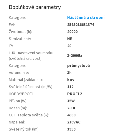
Doplňkové parametry
Kategorie
:
Nástěnná a stropní
EAN
:
8595216631374
Životnost (h)
:
20000
Stmívatelné
:
NE
IP
:
20
LUX - nastavení soumraku
3-2000lx
(světelná citlivost)
:
Kategorie
:
průmyslová
Autonomie
:
3h
Materiál (základna)
:
kov
Světelná účinnost (lm/W)
:
112
HOBBY/PROFI
:
PROFI 2
Příkon (W)
:
35W
Dosah (m)
:
2-18
CCT Teplota světla (K)
:
4000
Napájení
:
230VAC
Světelný tok (lm)
:
3950