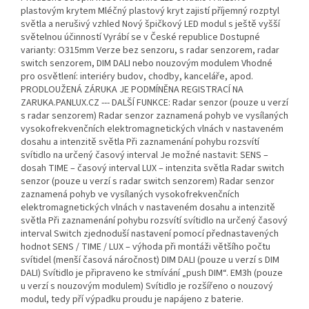
plastovým krytem Mléčný plastový kryt zajistí příjemný rozptyl
světla a nerušivý vzhled Nový špičkový LED modul s ještě vyšší
světelnou účinností Vyrábí se v České republice Dostupné
varianty: O315mm Verze bez senzoru, s radar senzorem, radar
switch senzorem, DIM DALI nebo nouzovým modulem Vhodné
pro osvětlení: interiéry budov, chodby, kanceláře, apod.
PRODLOUŽENÁ ZÁRUKA JE PODMÍNĚNA REGISTRACÍ NA
ZARUKA.PANLUX.CZ --- DALŠÍ FUNKCE: Radar senzor (pouze u verzí
s radar senzorem) Radar senzor zaznamená pohyb ve vysílaných
vysokofrekvenčních elektromagnetických vlnách v nastaveném
dosahu a intenzitě světla Při zaznamenání pohybu rozsvítí
svítidlo na určený časový interval Je možné nastavit: SENS –
dosah TIME – časový interval LUX – intenzita světla Radar switch
senzor (pouze u verzí s radar switch senzorem) Radar senzor
zaznamená pohyb ve vysílaných vysokofrekvenčních
elektromagnetických vlnách v nastaveném dosahu a intenzitě
světla Při zaznamenání pohybu rozsvítí svítidlo na určený časový
interval Switch zjednoduší nastavení pomocí přednastavených
hodnot SENS / TIME / LUX – výhoda při montáži většího počtu
svítidel (menší časová náročnost) DIM DALI (pouze u verzí s DIM
DALI) Svítidlo je připraveno ke stmívání „push DIM“. EM3h (pouze
u verzí s nouzovým modulem) Svítidlo je rozšířeno o nouzový
modul, tedy pří výpadku proudu je napájeno z baterie.