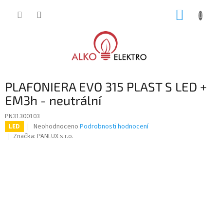
Přejít
NÁKUP
na
obsah
KOŠÍK
PLAFONIERA EVO 315 PLAST S LED +
EM3h - neutrální
PN31300103
Průměrné
Neohodnoceno
Podrobnosti hodnocení
LED
hodnocení
Značka:
PANLUX s.r.o.
produktu
je
0,0
z
5
hvězdiček.