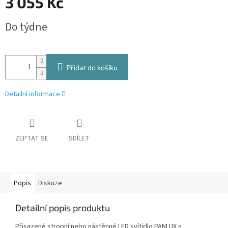
3 055 Kč
Měrná
Do týdne
cena:
Přidat do košíku
Detailní informace
ZEPTAT SE
SDÍLET
Popis
Diskuze
Detailní popis produktu
Přisazené stropní nebo nástěnné LED svítidlo PANLUX s