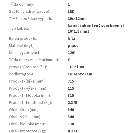
Třída ochrany
:
1
Světelný zdroj (patice)
:
LED
TIME - zpoždění vypnutí
:
10s-12min
kabel zakončený svorkovnicí
Typ kabelu
:
10*1,5 mm2
Barva produktu
:
bílá
Materiál (kryt)
:
plast
Úhel - vyzařovací
:
120°
Třída energetické účinnosti
:
E
Provozní teplota (°C)
:
-10 až 40
Podkategorie
:
se senzorem
Produkt - šířka (mm)
:
315
Produkt - výška (mm)
:
115
Produkt - hloubka (mm)
:
315
Produkt - hmotnost (kg)
:
2.345
Obal - šířka (mm)
:
340
Obal - výška (mm)
:
340
Obal - hloubka (mm)
:
130
Obal - hmotnost (kg)
:
0.273