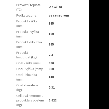
Provozní teplota
-10 až 40
(°C)
:
Podkategorie
:
se senzorem
Produkt - šířka
365
(mm)
:
Produkt - výška
100
(mm)
:
Produkt - hloubka
365
(mm)
:
Produkt -
2.3
hmotnost (kg)
:
Obal - šířka (mm)
:
380
Obal - výška (mm)
:
380
Obal - hloubka
130
(mm)
:
Obal - hmotnost
0.31
(kg)
:
Celková hmotnost
produktu s obalem
2.622
(kg)
: