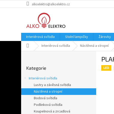
Přejít
alkoelektro@alkoelektro.cz
na
obsah
Interiérová svítidla
Stolní lampičky
Žárovky
Domů
Interiérová svítidla
Nástěnná a stropní
P
PLA
o
Přeskočit
s
Kategorie
kategorie
LED
t
r
Interiérová svítidla
a
Lustry a závěsná svítidla
n
Nástěnná a stropní
n
í
Bodová svítidla
p
Podlinková svítidla
a
Koupelnová a zrcadlová