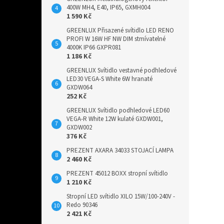
400W MH4, E40, IP65, GXMH004
1 590 Kč
GREENLUX Přisazené svítidlo LED RENO
PROFI W 16W HF NW DIM stmívatelné
4000K IP66 GXPR081
1 186 Kč
GREENLUX Svítidlo vestavné podhledové
LED30 VEGA-S White 6W hranaté
GXDW064
252 Kč
GREENLUX Svítidlo podhledové LED60
VEGA-R White 12W kulaté GXDW001,
GXDW002
376 Kč
PREZENT AXARA 34033 STOJACÍ LAMPA
2 460 Kč
PREZENT 45012 BOXX stropní svítidlo
1 210 Kč
Stropní LED svítidlo XILO 15W/100-240V -
Redo 90346
2 421 Kč