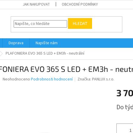
JAK NAKUPOVAT
OBCHODNÍ PODMÍNKY
HLEDAT
Doprava
Napište nám
PLAFONIERA EVO 365 S LED + EM3h - neutrální
FONIERA EVO 365 S LED + EM3h - neutr
Průměrné
Neohodnoceno
Podrobnosti hodnocení
Značka:
PANLUX s.r.o.
hodnocení
produktu
3 70
je
0,0
Měrná
Do tý
z
cena:
5
hvězdiček.