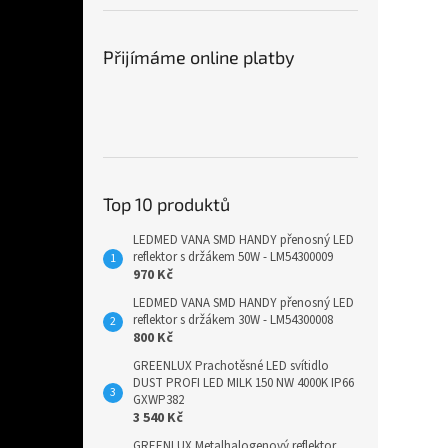
Přijímáme online platby
Top 10 produktů
LEDMED VANA SMD HANDY přenosný LED
reflektor s držákem 50W - LM54300009
970 Kč
LEDMED VANA SMD HANDY přenosný LED
reflektor s držákem 30W - LM54300008
800 Kč
GREENLUX Prachotěsné LED svítidlo
DUST PROFI LED MILK 150 NW 4000K IP66
GXWP382
3 540 Kč
GREENLUX Metalhalogenový reflektor