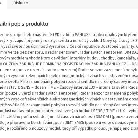
s
Diskuze
ailní popis produktu
azené stropní nebo nástěnné LED svítidlo PANLUX s triplex opálovým krytem 
vý kryt zajistí příjemný rozptyl světla a nerušivý vzhled Nový špičkový LED
ě vyšší světelnou účinností Vyrábí se v České republice Dostupné varianty
mm Verze bez senzoru, s radar senzorem, radar switch senzorem, DIM DA
ovým modulem Vhodné pro osvětlení: interiéry budov, chodby, kanceláře, 
LOUŽENÁ ZÁRUKA JE PODMÍNĚNA REGISTRACÍ NA ZARUKA.PANLUX.CZ --- DAL
r senzor (pouze u verzí s radar senzorem) Radar senzor zaznamená pohyb
laných vysokofrekvenčních elektromagnetických vlnách v nastaveném dosa
zitě světla Při zaznamenání pohybu rozsvítí svítidlo na určený časový inter
é nastavit: SENS – dosah TIME – časový interval LUX – intenzita světla Rada
or (pouze u verzí s radar switch senzorem) Radar senzor zaznamená pohy
laných vysokofrekvenčních elektromagnetických vlnách v nastaveném dosa
zitě světla Při zaznamenání pohybu rozsvítí svítidlo na určený časový inter
noduší nastavení pomocí přednastavených hodnot SENS / TIME / LUX – výho
ži většího počtu svítidel (menší časová náročnost) DIM DALI (pouze u verzí
idlo je připraveno ke stmívání „push DIM“. EM3h (pouze u verzí s nouzovým
idlo je rozšířeno o nouzový modul, tedy pří výpadku proudu je napájeno z ba