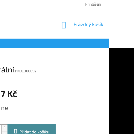
Přihlášení
NÁKUPNÍ
Prázdný košík
KOŠÍK
ální
PN31300097
7 Kč
dne
Přidat do košíku