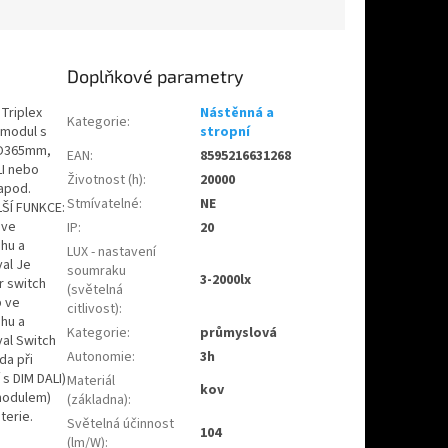
Doplňkové parametry
Triplex
Nástěnná a
Kategorie
:
 modul s
stropní
: O365mm,
EAN
:
8595216631268
LI nebo
Životnost (h)
:
20000
apod.
Stmívatelné
:
NE
ŠÍ FUNKCE:
 ve
IP
:
20
hu a
LUX - nastavení
val Je
soumraku
3-2000lx
r switch
(světelná
b ve
citlivost)
:
hu a
Kategorie
:
průmyslová
val Switch
Autonomie
:
3h
da při
 s DIM DALI)
Materiál
kov
 modulem)
(základna)
:
terie.
Světelná účinnost
104
(lm/W)
: