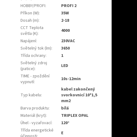
HOBBY/PROFI
:
PROFI 2
Příkon (W)
:
35W
Dosah (m)
:
2-18
CCT Teplota
4000
světla (K)
:
Napájení
:
230VAC
Světelný tok (lm)
:
3650
Třída ochrany
:
1
Světelný zdroj
LED
(patice)
:
TIME - zpoždění
10s-12min
vypnutí
:
kabel zakončený
Typ kabelu
:
svorkovnicí 10*1,5
mm2
Barva produktu
:
bílá
Materiál (kryt)
:
TRIPLEX OPAL
Úhel - vyzařovací
:
120°
Třída energetické
E
účinnosti
: