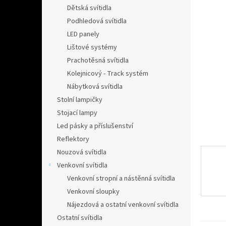
n
Dětská svítidla
e
Podhledová svítidla
l
LED panely
Lištové systémy
Prachotěsná svítidla
Kolejnicový - Track systém
Nábytková svítidla
Stolní lampičky
Stojací lampy
Led pásky a příslušenství
Reflektory
Nouzová svítidla
Venkovní svítidla
Venkovní stropní a nástěnná svítidla
Venkovní sloupky
Nájezdová a ostatní venkovní svítidla
Ostatní svítidla