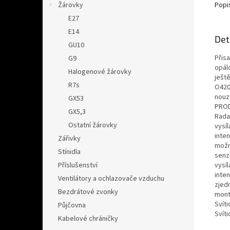
Popi
Žárovky
E27
E14
Det
GU10
Přis
G9
opálo
Halogenové žárovky
ješt
R7s
O420
nouz
GX53
PROD
GX5,3
Rada
Ostatní žárovky
vysí
inten
Zářivky
možn
Stínidla
senz
vysí
Příslušenství
inten
Ventilátory a ochlazovače vzduchu
zjed
Bezdrátové zvonky
montá
Svít
Půjčovna
Svít
Kabelové chráničky