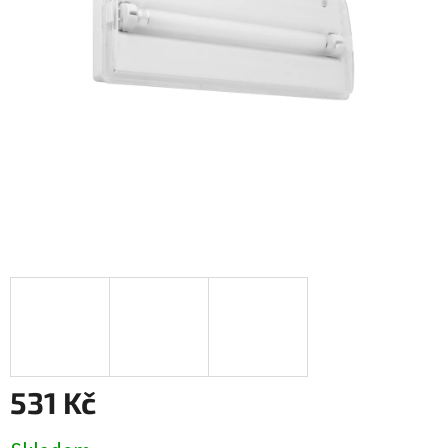
531 Kč
Měrná