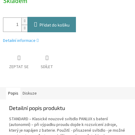
Skladem
cena:
Přidat do košíku
Detailní informace
ZEPTAT SE
SDÍLET
Popis
Diskuze
Detailní popis produktu
STANDARD – Klasické nouzové svítidlo PANLUX s baterií
(autonomní) – při výpadku proudu dojde k rozsvícení zdroje,
který je napájen z baterie. Použití: - přisazené svítidlo - je možné