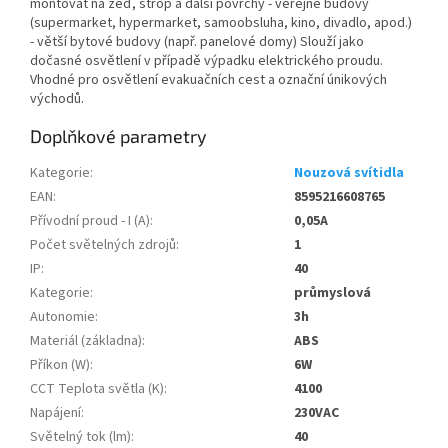
montovat na zeď, strop a další povrchy - veřejné budovy
(supermarket, hypermarket, samoobsluha, kino, divadlo, apod.)
- větší bytové budovy (např. panelové domy) Slouží jako
dočasné osvětlení v případě výpadku elektrického proudu.
Vhodné pro osvětlení evakuačních cest a označní únikových
východů.
Doplňkové parametry
Kategorie
:
Nouzová svítidla
EAN
:
8595216608765
Přívodní proud - I (A)
:
0,05A
Počet světelných zdrojů
:
1
IP
:
40
Kategorie
:
průmyslová
Autonomie
:
3h
Materiál (základna)
:
ABS
Příkon (W)
:
6W
CCT Teplota světla (K)
:
4100
Napájení
:
230VAC
Světelný tok (lm)
:
40