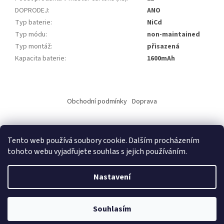
DOPRODEJ
:
ANO
Typ baterie
:
NiCd
Typ módu
:
non-maintained
Typ montáž
:
přisazená
Kapacita baterie
:
1600mAh
Z
á
Obchodní podmínky
Doprava
p
a
t
Tento web používá soubory cookie. Dalším procházením
í
tohoto webu vyjadřujete souhlas s jejich používáním.
Vytvořil Shoptet
Nastavení
Copyright 2026
ALKO elektro s.r.o.
. Všechna práva vyhrazena.
Upravit nastavení cookies
Souhlasím
Copyright © 2014 Alko elektro, Vladimír Horák, Jarní 5715, 430 04