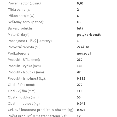
Power Factor (účiník)
:
0,63
Třída ochrany
:
2
Příkon zdroje (W)
:
6
Světelný zdroj (patice)
:
G5
Barva produktu
:
bílá
Materiál (kryt)
:
polykarbonát
Prodejnost (1-živý | 0-mrtvý)
:
1
Provozní teplota (°C)
:
-5 až 40
Podkategorie
:
nouzová
Produkt - šířka (mm)
:
260
Produkt - výška (mm)
:
105
Produkt - hloubka (mm)
:
47
Produkt - hmotnost (kg)
:
0.362
Obal - šířka (mm)
:
270
Obal - výška (mm)
:
110
Obal - hloubka (mm)
:
55
Obal - hmotnost (kg)
:
0.048
Celková hmotnost produktu s obalem (kg)
:
0.426
Počet produktů v master cartonu (ks)
:
12