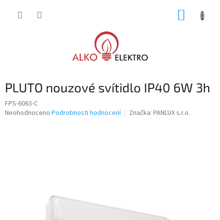
Přejít
NÁKUP
na
obsah
KOŠÍK
PLUTO nouzové svítidlo IP40 6W 3h
FPS-6063-C
Průměrné
Neohodnoceno
Podrobnosti hodnocení
Značka:
PANLUX s.r.o.
hodnocení
produktu
je
0,0
z
5
hvězdiček.