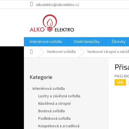
Přejít
alkoelektro@alkoelektro.cz
na
obsah
Interiérová svítidla
Stolní lampičky
Žárovky
Domů
Venkovní svítidla
Venkovní stropní a nástě
P
Přis
o
Přeskočit
s
PN3140
Kategorie
kategorie
t
LED
r
Interiérová svítidla
a
Lustry a závěsná svítidla
n
Nástěnná a stropní
n
í
Bodová svítidla
p
Podlinková svítidla
a
Koupelnová a zrcadlová