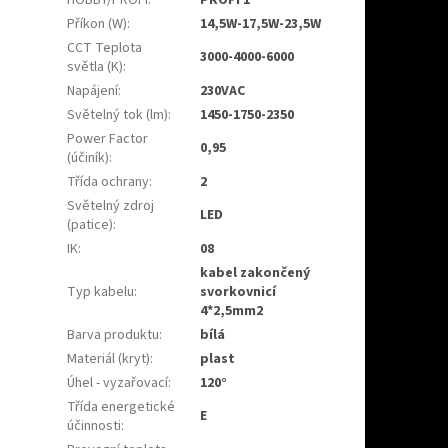
Příkon (W)
:
14,5W-17,5W-23,5W
CCT Teplota
3000-4000-6000
světla (K)
:
Napájení
:
230VAC
Světelný tok (lm)
:
1450-1750-2350
Power Factor
0,95
(účiník)
:
Třída ochrany
:
2
Světelný zdroj
LED
(patice)
:
IK
:
08
kabel zakončený
Typ kabelu
:
svorkovnicí
4*2,5mm2
Barva produktu
:
bílá
Materiál (kryt)
:
plast
Úhel - vyzařovací
:
120°
Třída energetické
E
účinnosti
: