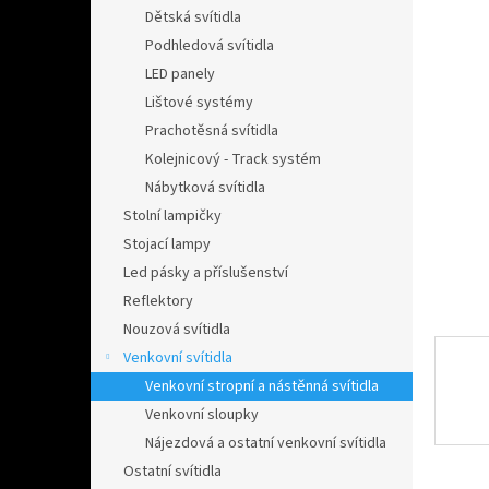
n
Dětská svítidla
e
Podhledová svítidla
l
LED panely
Lištové systémy
Prachotěsná svítidla
Kolejnicový - Track systém
Nábytková svítidla
Stolní lampičky
Stojací lampy
Led pásky a příslušenství
Reflektory
Nouzová svítidla
Venkovní svítidla
Venkovní stropní a nástěnná svítidla
Venkovní sloupky
Nájezdová a ostatní venkovní svítidla
Ostatní svítidla