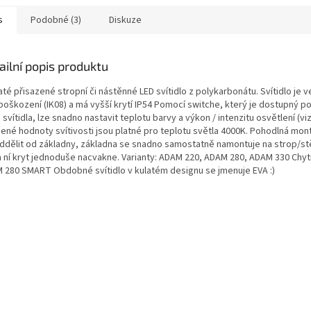
s
Podobné (3)
Diskuze
ailní popis produktu
té přisazené stropní či nástěnné LED svítidlo z polykarbonátu. Svítidlo je 
poškození (IK08) a má vyšší krytí IP54 Pomocí switche, který je dostupný p
 svítidla, lze snadno nastavit teplotu barvy a výkon / intenzitu osvětlení (vi
ené hodnoty svítivosti jsou platné pro teplotu světla 4000K. Pohodlná mont
oddělit od základny, základna se snadno samostatně namontuje na strop/st
a ní kryt jednoduše nacvakne. Varianty: ADAM 220, ADAM 280, ADAM 330 Chytr
 280 SMART Obdobné svítidlo v kulatém designu se jmenuje EVA :)