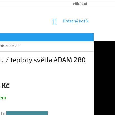
Přihlášení
NÁKUPNÍ
Prázdný košík
KOŠÍK
ětla ADAM 280
nu / teploty světla ADAM 280
 Kč
dem