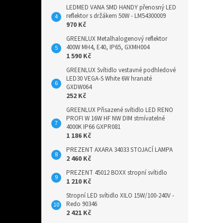
LEDMED VANA SMD HANDY přenosný LED
reflektor s držákem 50W - LM54300009
970 Kč
GREENLUX Metalhalogenový reflektor
400W MH4, E40, IP65, GXMH004
1 590 Kč
GREENLUX Svítidlo vestavné podhledové
LED30 VEGA-S White 6W hranaté
GXDW064
252 Kč
GREENLUX Přisazené svítidlo LED RENO
PROFI W 16W HF NW DIM stmívatelné
4000K IP66 GXPR081
1 186 Kč
PREZENT AXARA 34033 STOJACÍ LAMPA
2 460 Kč
PREZENT 45012 BOXX stropní svítidlo
1 210 Kč
Stropní LED svítidlo XILO 15W/100-240V -
Redo 90346
2 421 Kč