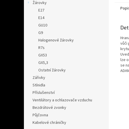
Žárovky
Popi
E27
E14
GU10
Det
G9
Hrana
Halogenové žárovky
vůči 
R7s
krytu
Uved
GX53
lze 
GX5,3
se n
Ostatní žárovky
ADAM
Zářivky
Stínidla
Příslušenství
Ventilátory a ochlazovače vzduchu
Bezdrátové zvonky
Půjčovna
Kabelové chráničky