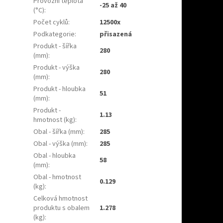
Provozní teplota
-25 až 40
(°C)
:
Počet cyklů
:
12500x
Podkategorie
:
přisazená
Produkt - šířka
280
(mm)
:
Produkt - výška
280
(mm)
:
Produkt - hloubka
51
(mm)
:
Produkt -
1.13
hmotnost (kg)
:
Obal - šířka (mm)
:
285
Obal - výška (mm)
:
285
Obal - hloubka
58
(mm)
:
Obal - hmotnost
0.129
(kg)
:
Celková hmotnost
produktu s obalem
1.278
(kg)
: