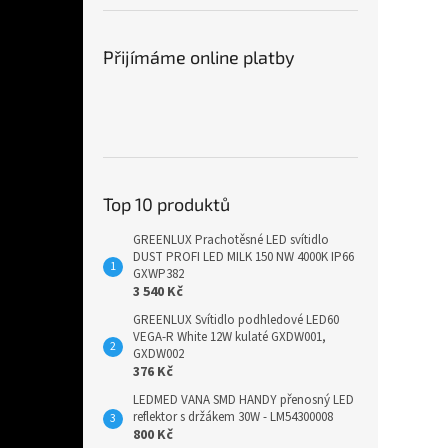
Přijímáme online platby
Top 10 produktů
GREENLUX Prachotěsné LED svítidlo
DUST PROFI LED MILK 150 NW 4000K IP66
GXWP382
3 540 Kč
GREENLUX Svítidlo podhledové LED60
VEGA-R White 12W kulaté GXDW001,
GXDW002
376 Kč
LEDMED VANA SMD HANDY přenosný LED
reflektor s držákem 30W - LM54300008
800 Kč