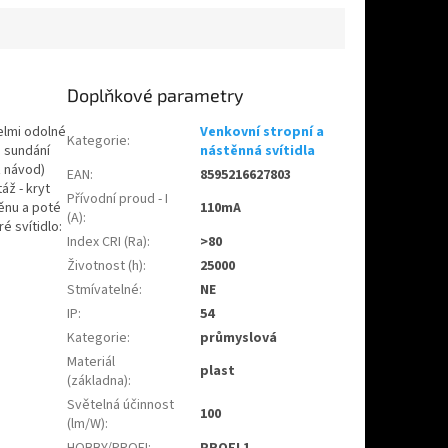
Doplňkové parametry
velmi odolné
Venkovní stropní a
Kategorie
:
o sundání
nástěnná svítidla
z návod)
EAN
:
8595216627803
áž - kryt
Přívodní proud - I
ěnu a poté
110mA
(A)
:
é svítidlo:
Index CRI (Ra)
:
>80
Životnost (h)
:
25000
Stmívatelné
:
NE
IP
:
54
Kategorie
:
průmyslová
Materiál
plast
(základna)
:
Světelná účinnost
100
(lm/W)
:
HOBBY/PROFI
:
PROFI 1