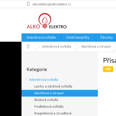
Přejít
alkoelektro@alkoelektro.cz
na
obsah
Interiérová svítidla
Stolní lampičky
Žárovky
Domů
Interiérová svítidla
Nástěnná a stropní
P
Přis
o
Přeskočit
s
Kategorie
kategorie
LED
t
r
Interiérová svítidla
a
Lustry a závěsná svítidla
n
Nástěnná a stropní
n
í
Bodová svítidla
p
Podlinková svítidla
a
Koupelnová a zrcadlová