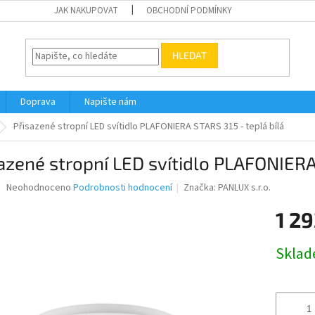
JAK NAKUPOVAT
OBCHODNÍ PODMÍNKY
HLEDAT
Doprava
Napište nám
Přisazené stropní LED svítidlo PLAFONIERA STARS 315 - teplá bílá
azené stropní LED svítidlo PLAFONIERA
Průměrné
Neohodnoceno
Podrobnosti hodnocení
Značka:
PANLUX s.r.o.
hodnocení
produktu
1 29
je
0,0
Měrná
Skla
z
cena:
5
hvězdiček.