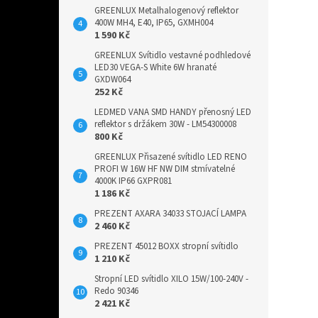
GREENLUX Metalhalogenový reflektor
400W MH4, E40, IP65, GXMH004
1 590 Kč
GREENLUX Svítidlo vestavné podhledové
LED30 VEGA-S White 6W hranaté
GXDW064
252 Kč
LEDMED VANA SMD HANDY přenosný LED
reflektor s držákem 30W - LM54300008
800 Kč
GREENLUX Přisazené svítidlo LED RENO
PROFI W 16W HF NW DIM stmívatelné
4000K IP66 GXPR081
1 186 Kč
PREZENT AXARA 34033 STOJACÍ LAMPA
2 460 Kč
PREZENT 45012 BOXX stropní svítidlo
1 210 Kč
Stropní LED svítidlo XILO 15W/100-240V -
Redo 90346
2 421 Kč