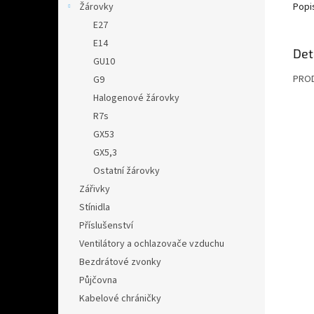
Popi
Žárovky
E27
E14
Det
GU10
PROD
G9
Halogenové žárovky
R7s
GX53
GX5,3
Ostatní žárovky
Zářivky
Stínidla
Příslušenství
Ventilátory a ochlazovače vzduchu
Bezdrátové zvonky
Půjčovna
Kabelové chráničky