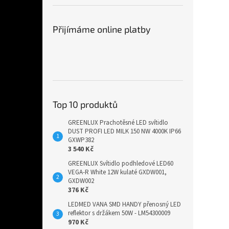
Přijímáme online platby
Top 10 produktů
GREENLUX Prachotěsné LED svítidlo
DUST PROFI LED MILK 150 NW 4000K IP66
GXWP382
3 540 Kč
GREENLUX Svítidlo podhledové LED60
VEGA-R White 12W kulaté GXDW001,
GXDW002
376 Kč
LEDMED VANA SMD HANDY přenosný LED
reflektor s držákem 50W - LM54300009
970 Kč