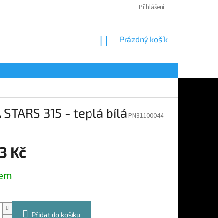
Přihlášení
NÁKUPNÍ
Prázdný košík
KOŠÍK
 STARS 315 - teplá bílá
PN31100044
3 Kč
dem
Přidat do košíku