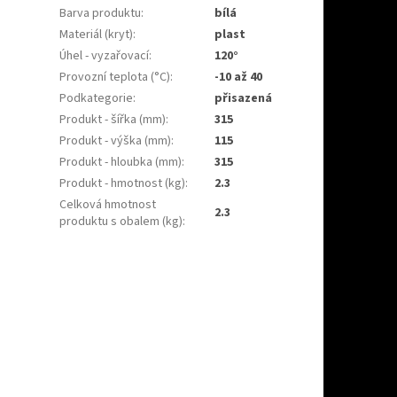
Barva produktu
:
bílá
Materiál (kryt)
:
plast
Úhel - vyzařovací
:
120°
Provozní teplota (°C)
:
-10 až 40
Podkategorie
:
přisazená
Produkt - šířka (mm)
:
315
Produkt - výška (mm)
:
115
Produkt - hloubka (mm)
:
315
Produkt - hmotnost (kg)
:
2.3
Celková hmotnost
2.3
produktu s obalem (kg)
: