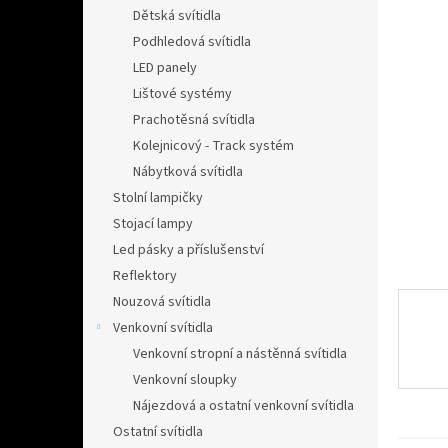
n
Dětská svítidla
e
Podhledová svítidla
l
LED panely
Lištové systémy
Prachotěsná svítidla
Kolejnicový - Track systém
Nábytková svítidla
Stolní lampičky
Stojací lampy
Led pásky a příslušenství
Reflektory
Nouzová svítidla
Venkovní svítidla
Venkovní stropní a nástěnná svítidla
Venkovní sloupky
Nájezdová a ostatní venkovní svítidla
Ostatní svítidla