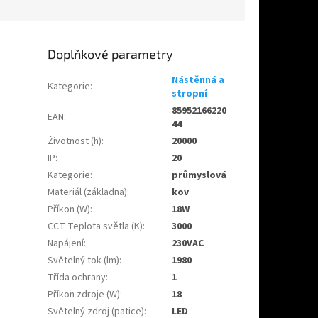
Doplňkové parametry
Nástěnná a
Kategorie
:
stropní
85952166220
EAN
:
44
Životnost (h)
:
20000
IP
:
20
Kategorie
:
průmyslová
Materiál (základna)
:
kov
Příkon (W)
:
18W
CCT Teplota světla (K)
:
3000
Napájení
:
230VAC
Světelný tok (lm)
:
1980
Třída ochrany
:
1
Příkon zdroje (W)
:
18
Světelný zdroj (patice)
:
LED