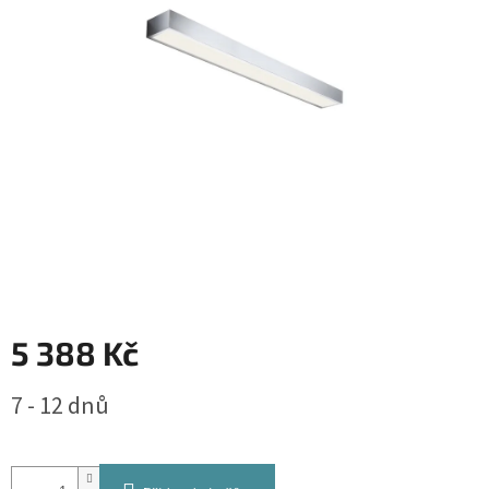
5 388 Kč
Měrná
7 - 12 dnů
cena: