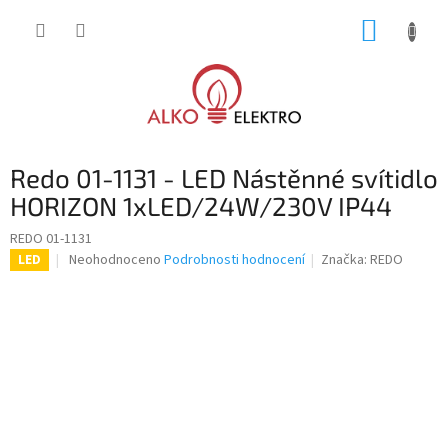
Přejít
NÁKUP
na
obsah
KOŠÍK
Redo 01-1131 - LED Nástěnné svítidlo
HORIZON 1xLED/24W/230V IP44
REDO 01-1131
Průměrné
Neohodnoceno
Podrobnosti hodnocení
Značka:
REDO
LED
hodnocení
produktu
je
0,0
z
5
hvězdiček.