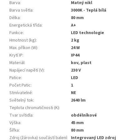
Barva
:
Matný nikl
Barva světla
:
3000K - Teplá bílá
Délka
:
80 mm
Energetická třída
:
A+
Funkce
:
LED technologie
Hmotnost (kg)
:
2 kg
Max. příkon (W)
:
24 W
Krytí IP
:
IP44
Materiál
:
kov, plast
Napájecí napětí (V)
:
230 V
Patice
:
LED
Počet Patic
:
1
Stmívatelné
:
NE
Světelný tok
:
2640 lm
Teplota chromatičnosti (K)
:
Tvar svítidla
:
obdélníkové
Výška
:
45 mm
Šířka
:
80 mm
Zdroj (žárovka) součástí balení
:
Integrovaný LED zdroj