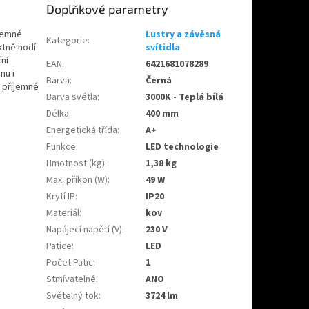
Doplňkové parametry
íjemné
Lustry a závěsná
Kategorie
:
ktně hodí
svítidla
ční
EAN
:
6421681078289
mu i
Barva
:
Černá
, příjemné
Barva světla
:
3000K - Teplá bílá
Délka
:
400 mm
Energetická třída
:
A+
Funkce
:
LED technologie
Hmotnost (kg)
:
1,38 kg
Max. příkon (W)
:
49 W
Krytí IP
:
IP20
Materiál
:
kov
Napájecí napětí (V)
:
230 V
Patice
:
LED
Počet Patic
:
1
Stmívatelné
:
ANO
Světelný tok
:
3724 lm