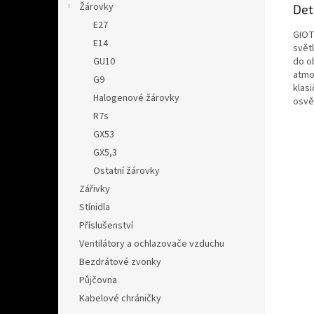
Žárovky
Det
E27
GIOT
E14
svět
do ob
GU10
atmo
G9
klasi
Halogenové žárovky
osvět
R7s
GX53
GX5,3
Ostatní žárovky
Zářivky
Stínidla
Příslušenství
Ventilátory a ochlazovače vzduchu
Bezdrátové zvonky
Půjčovna
Kabelové chráničky