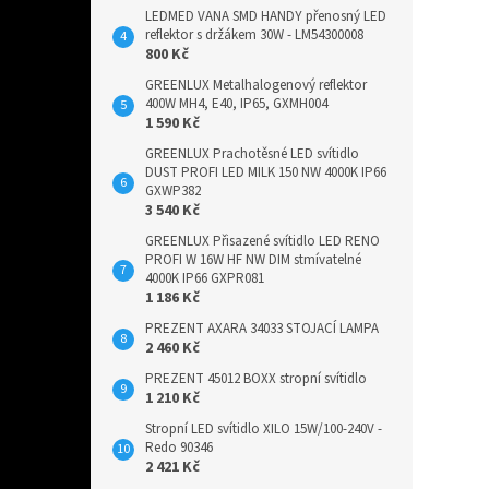
LEDMED VANA SMD HANDY přenosný LED
reflektor s držákem 30W - LM54300008
800 Kč
GREENLUX Metalhalogenový reflektor
400W MH4, E40, IP65, GXMH004
1 590 Kč
GREENLUX Prachotěsné LED svítidlo
DUST PROFI LED MILK 150 NW 4000K IP66
GXWP382
3 540 Kč
GREENLUX Přisazené svítidlo LED RENO
PROFI W 16W HF NW DIM stmívatelné
4000K IP66 GXPR081
1 186 Kč
PREZENT AXARA 34033 STOJACÍ LAMPA
2 460 Kč
PREZENT 45012 BOXX stropní svítidlo
1 210 Kč
Stropní LED svítidlo XILO 15W/100-240V -
Redo 90346
2 421 Kč