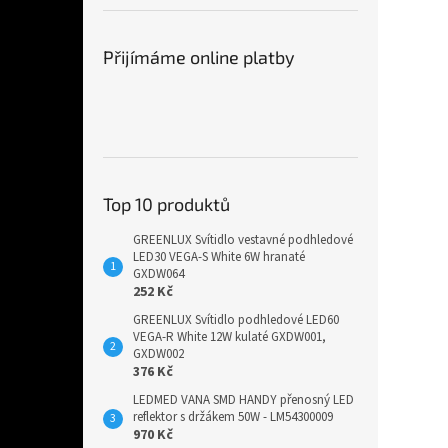
Přijímáme online platby
Top 10 produktů
GREENLUX Svítidlo vestavné podhledové
LED30 VEGA-S White 6W hranaté
GXDW064
252 Kč
GREENLUX Svítidlo podhledové LED60
VEGA-R White 12W kulaté GXDW001,
GXDW002
376 Kč
LEDMED VANA SMD HANDY přenosný LED
reflektor s držákem 50W - LM54300009
970 Kč