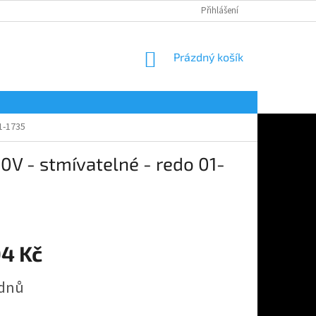
Přihlášení
NÁKUPNÍ
Prázdný košík
KOŠÍK
1-1735
V - stmívatelné - redo 01-
04 Kč
 dnů