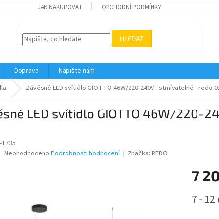
JAK NAKUPOVAT
OBCHODNÍ PODMÍNKY
HLEDAT
Doprava
Napište nám
dla
Závěsné LED svítidlo GIOTTO 46W/220-240V - stmívatelné - redo 0
ěsné LED svítidlo GIOTTO 46W/220-240
5
-1735
Průměrné
Neohodnoceno
Podrobnosti hodnocení
Značka:
REDO
hodnocení
produktu
7 2
je
0,0
Měrná
7 - 12
z
cena:
5
hvězdiček.