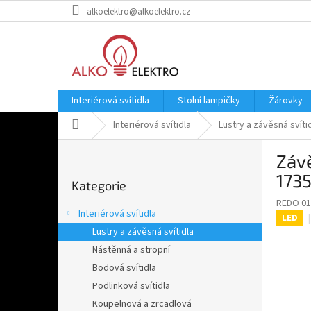
Přejít
alkoelektro@alkoelektro.cz
na
obsah
Interiérová svítidla
Stolní lampičky
Žárovky
Domů
Interiérová svítidla
Lustry a závěsná svíti
P
Záv
o
Přeskočit
s
173
Kategorie
kategorie
t
REDO 01
r
Interiérová svítidla
LED
a
Lustry a závěsná svítidla
n
Nástěnná a stropní
n
í
Bodová svítidla
p
Podlinková svítidla
a
Koupelnová a zrcadlová