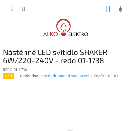
Přejít
NÁKUP
na
obsah
KOŠÍK
Nástěnné LED svítidlo SHAKER
6W/220-240V - redo 01-1738
REDO 01-1738
Průměrné
Neohodnoceno
Podrobnosti hodnocení
Značka:
REDO
LED
hodnocení
produktu
je
0,0
z
5
hvězdiček.