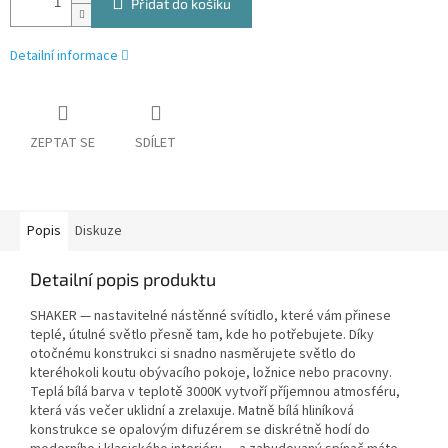
Přidat do košíku
Detailní informace
ZEPTAT SE
SDÍLET
Popis
Diskuze
Detailní popis produktu
SHAKER — nastavitelné nástěnné svítidlo, které vám přinese
teplé, útulné světlo přesně tam, kde ho potřebujete. Díky
otočnému konstrukci si snadno nasměrujete světlo do
kteréhokoli koutu obývacího pokoje, ložnice nebo pracovny.
Teplá bílá barva v teplotě 3000K vytvoří příjemnou atmosféru,
která vás večer uklidní a zrelaxuje. Matně bílá hliníková
konstrukce se opalovým difuzérem se diskrétně hodí do