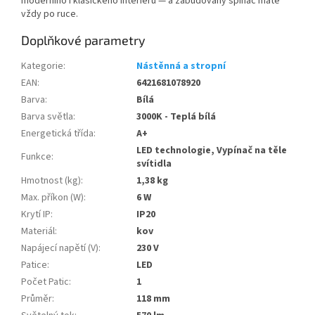
moderního i klasického interiéru — a zabudovaný spínač máte
vždy po ruce.
Doplňkové parametry
Kategorie
:
Nástěnná a stropní
EAN
:
6421681078920
Barva
:
Bílá
Barva světla
:
3000K - Teplá bílá
Energetická třída
:
A+
LED technologie, Vypínač na těle
Funkce
:
svítidla
Hmotnost (kg)
:
1,38 kg
Max. příkon (W)
:
6 W
Krytí IP
:
IP20
Materiál
:
kov
Napájecí napětí (V)
:
230 V
Patice
:
LED
Počet Patic
:
1
Průměr
:
118 mm