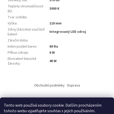
Světelný tok
:
570 lm
Teplota chromatičnosti
3000 K
(K)
:
Tvar svítidla
:
Výška
:
118 mm
Zdroj (žárovka) součástí
Integrovaný LED zdroj
balení
:
Záruční doba
:
Index podání barev
:
80 Ra
Příkon zdroje
:
6 W
Ekvivalent klasické
40 W
žárovky
:
Z
á
Obchodní podmínky
Doprava
p
a
t
Tento web používá soubory cookie. Dalším procházením
í
tohoto webu vyjadřujete souhlas s jejich používáním.
Vytvořil Shoptet