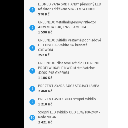
LEDMED VANA SMD HANDY přenosný LED
reflektor s držákem 50W - LM54300009
970 Kč
GREENLUX Metalhalogenový reflektor
400W MH4, E40, IP65, GXMH004
1 590 Kč
GREENLUX Svítidlo vestavné podhledové
LED30 VEGA-S White 6W hranaté
GXDW064
252 Kč
GREENLUX Přisazené svítidlo LED RENO
PROFI W 16W HF NW DIM stmívatelné
4000K IP66 GXPR081
1 186 Kč
PREZENT AXARA 34033 STOJACÍ LAMPA
2 460 Kč
PREZENT 45012 BOXX stropní svítidlo
1 210 Kč
Stropní LED svítidlo XILO 15W/100-240V -
Redo 90346
2 421 Kč