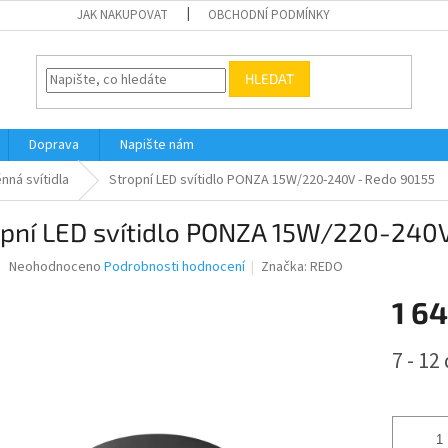
JAK NAKUPOVAT
OBCHODNÍ PODMÍNKY
HLEDAT
Doprava
Napište nám
nná svítidla
Stropní LED svítidlo PONZA 15W/220-240V - Redo 90155
opní LED svítidlo PONZA 15W/220-240V
Průměrné
Neohodnoceno
Podrobnosti hodnocení
Značka:
REDO
hodnocení
produktu
1 64
je
0,0
Měrná
7 - 12
z
cena:
5
hvězdiček.