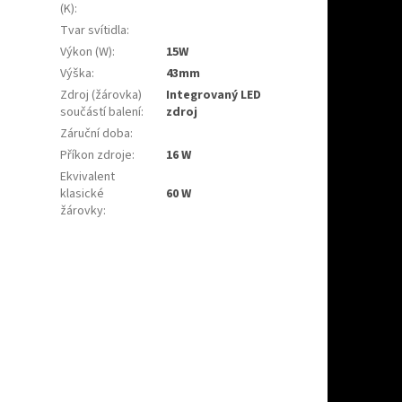
(K)
:
Tvar svítidla
:
Výkon (W)
:
15W
Výška
:
43mm
Zdroj (žárovka)
Integrovaný LED
součástí balení
:
zdroj
Záruční doba
:
Příkon zdroje
:
16 W
Ekvivalent
klasické
60 W
žárovky
: