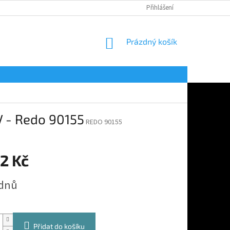
Přihlášení
NÁKUPNÍ
Prázdný košík
KOŠÍK
 - Redo 90155
REDO 90155
2 Kč
 dnů
Přidat do košíku