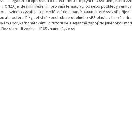
A — Elegantní stropní svítidlo do exteriéru s teplým LED světlem, která zvl
o. PONZA je ideálním řešením pro vaši terasu, vchod nebo podhledy venkov
oru. Svítidlo vyzařuje teplé bílé světlo o barvě 3000K, které vytvoří příjem
ou atmosféru. Díky celistvé konstrukci z odolného ABS plastu v barvě antra
ovému polykarbonátovému difuzoru se elegantně zapojí do jakéhokoli mod
u. Bez starostí venku — IP65 znamená, že sv