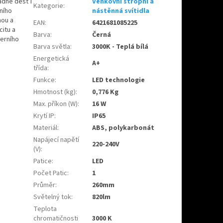
ádne déšť i
Venkovní stropní a
Kategorie
:
ního
nástěnná svítidla
nou a
EAN
:
6421681085225
citu a
Barva
:
Černá
erního
Barva světla
:
3000K - Teplá bílá
Energetická
A+
třída
:
Funkce
:
LED technologie
Hmotnost (kg)
:
0,776 Kg
Max. příkon (W)
:
16 W
Krytí IP
:
IP65
Materiál
:
ABS, polykarbonát
Napájecí napětí
220-240V
(V)
:
Patice
:
LED
Počet Patic
:
1
Průměr
:
260mm
Světelný tok
:
820lm
Teplota
chromatičnosti
3000 K