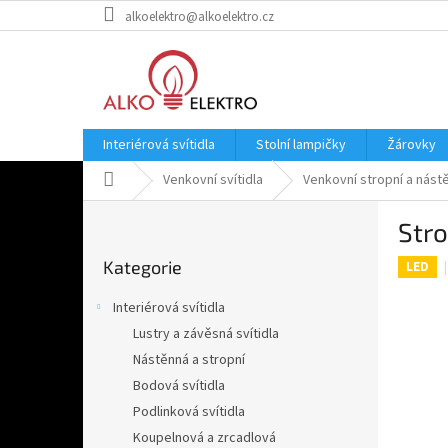
Přejít
alkoelektro@alkoelektro.cz
na
obsah
Interiérová svítidla
Stolní lampičky
Žárovky
Domů
Venkovní svítidla
Venkovní stropní a nástě
P
Str
o
Přeskočit
s
Kategorie
kategorie
LED
t
r
Interiérová svítidla
a
Lustry a závěsná svítidla
n
Nástěnná a stropní
n
í
Bodová svítidla
p
Podlinková svítidla
a
Koupelnová a zrcadlová