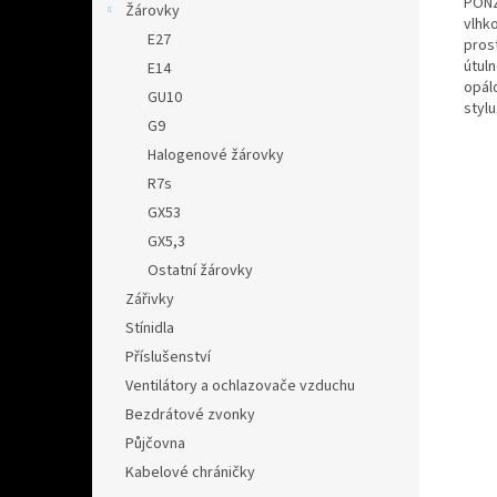
PONZ
Žárovky
vlhk
E27
prost
útuln
E14
opál
GU10
styl
G9
Halogenové žárovky
R7s
GX53
GX5,3
Ostatní žárovky
Zářivky
Stínidla
Příslušenství
Ventilátory a ochlazovače vzduchu
Bezdrátové zvonky
Půjčovna
Kabelové chráničky