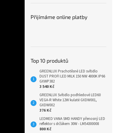
Přijímáme online platby
Top 10 produktů
GREENLUX Prachotěsné LED svítidlo
DUST PROFI LED MILK 150 NW 4000K IP66
GXWP382
3 540 Kč
GREENLUX Svítidlo podhledové LED60
VEGA-R White 12W kulaté GXDW001,
GXDW002
376 Kč
LEDMED VANA SMD HANDY přenosný LED
reflektor s držákem 30W - LM54300008
800 Kč