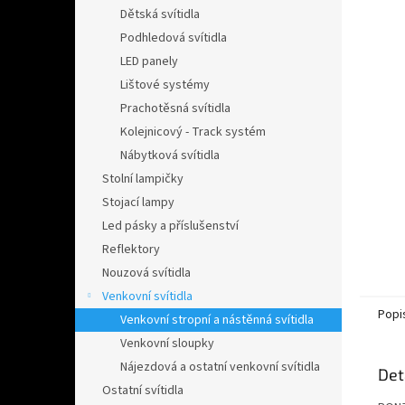
n
Dětská svítidla
e
Podhledová svítidla
l
LED panely
Lištové systémy
Prachotěsná svítidla
Kolejnicový - Track systém
Nábytková svítidla
Stolní lampičky
Stojací lampy
Led pásky a příslušenství
Reflektory
Nouzová svítidla
Venkovní svítidla
Popi
Venkovní stropní a nástěnná svítidla
Venkovní sloupky
Nájezdová a ostatní venkovní svítidla
Det
Ostatní svítidla