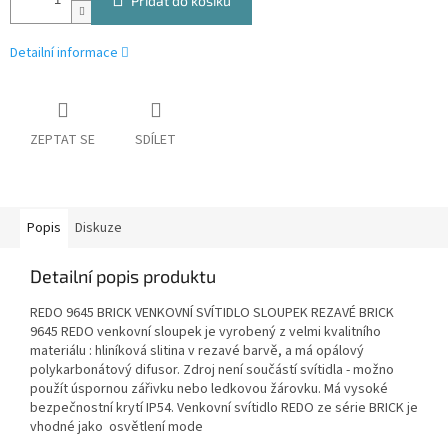
Přidat do košíku
Detailní informace
ZEPTAT SE
SDÍLET
Popis
Diskuze
Detailní popis produktu
REDO 9645 BRICK VENKOVNÍ SVÍTIDLO SLOUPEK REZAVÉ BRICK
9645 REDO venkovní sloupek je vyrobený z velmi kvalitního
materiálu : hliníková slitina v rezavé barvě, a má opálový
polykarbonátový difusor. Zdroj není součástí svítidla - možno
použít úspornou zářivku nebo ledkovou žárovku. Má vysoké
bezpečnostní krytí IP54. Venkovní svítidlo REDO ze série BRICK je
vhodné jako osvětlení mode