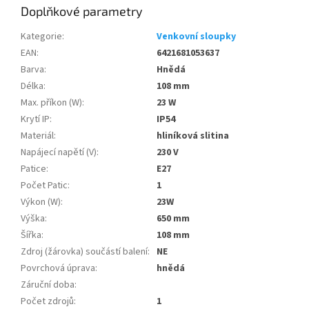
Doplňkové parametry
Kategorie
:
Venkovní sloupky
EAN
:
6421681053637
Barva
:
Hnědá
Délka
:
108 mm
Max. příkon (W)
:
23 W
Krytí IP
:
IP54
Materiál
:
hliníková slitina
Napájecí napětí (V)
:
230 V
Patice
:
E27
Počet Patic
:
1
Výkon (W)
:
23W
Výška
:
650 mm
Šířka
:
108 mm
Zdroj (žárovka) součástí balení
:
NE
Povrchová úprava
:
hnědá
Záruční doba
:
Počet zdrojů
:
1