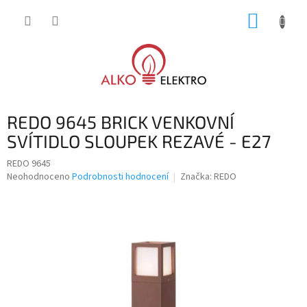
Přejít
NÁKUP
na
obsah
KOŠÍK
REDO 9645 BRICK VENKOVNÍ
SVÍTIDLO SLOUPEK REZAVÉ - E27
REDO 9645
Průměrné
Neohodnoceno
Podrobnosti hodnocení
Značka:
REDO
hodnocení
produktu
je
0,0
z
5
hvězdiček.