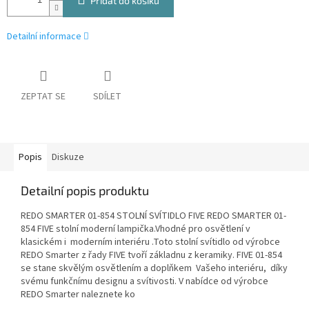
Přidat do košíku
Detailní informace
ZEPTAT SE
SDÍLET
Popis
Diskuze
Detailní popis produktu
REDO SMARTER 01-854 STOLNÍ SVÍTIDLO FIVE REDO SMARTER 01-
854 FIVE stolní moderní lampička.Vhodné pro osvětlení v
klasickém i moderním interiéru .Toto stolní svítidlo od výrobce
REDO Smarter z řady FIVE tvoří základnu z keramiky. FIVE 01-854
se stane skvělým osvětlením a doplňkem Vašeho interiéru, díky
svému funkčnímu designu a svítivosti. V nabídce od výrobce
REDO Smarter naleznete ko