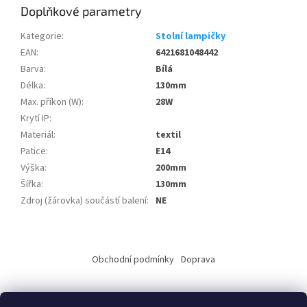
Doplňkové parametry
Kategorie
:
Stolní lampičky
EAN
:
6421681048442
Barva
:
Bílá
Délka
:
130mm
Max. příkon (W)
:
28W
Krytí IP
:
Materiál
:
textil
Patice
:
E14
Výška
:
200mm
Šířka
:
130mm
Zdroj (žárovka) součástí balení
:
NE
Z
á
Obchodní podmínky
Doprava
p
a
t