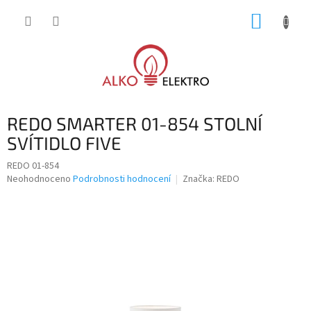
Přejít
NÁKUP
na
obsah
KOŠÍK
REDO SMARTER 01-854 STOLNÍ
SVÍTIDLO FIVE
REDO 01-854
Průměrné
Neohodnoceno
Podrobnosti hodnocení
Značka:
REDO
hodnocení
produktu
je
0,0
z
5
hvězdiček.