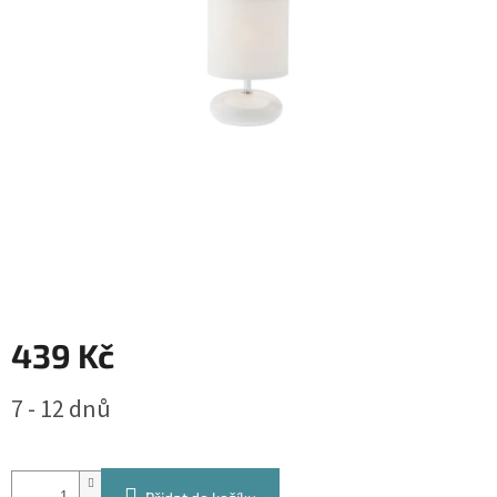
439 Kč
Měrná
7 - 12 dnů
cena: