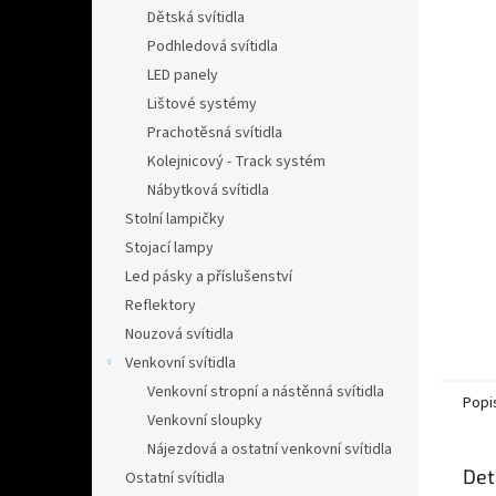
n
Dětská svítidla
e
Podhledová svítidla
l
LED panely
Lištové systémy
Prachotěsná svítidla
Kolejnicový - Track systém
Nábytková svítidla
Stolní lampičky
Stojací lampy
Led pásky a příslušenství
Reflektory
Nouzová svítidla
Venkovní svítidla
Venkovní stropní a nástěnná svítidla
Popi
Venkovní sloupky
Nájezdová a ostatní venkovní svítidla
Det
Ostatní svítidla