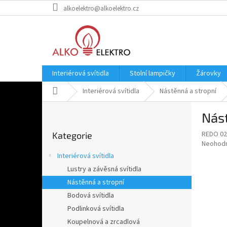
Přejít
alkoelektro@alkoelektro.cz
na
obsah
Interiérová svítidla
Stolní lampičky
Žárovky
Domů
Interiérová svítidla
Nástěnná a stropní
P
Nás
o
Přeskočit
s
REDO 02
Kategorie
kategorie
t
Průměr
Neohod
r
hodnoce
Interiérová svítidla
a
produkt
Lustry a závěsná svítidla
je
n
0,0
Nástěnná a stropní
n
z
í
Bodová svítidla
5
p
Podlinková svítidla
hvězdič
a
Koupelnová a zrcadlová