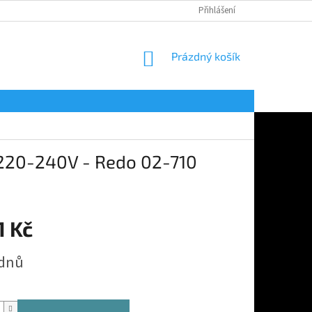
Přihlášení
NÁKUPNÍ
Prázdný košík
KOŠÍK
220-240V - Redo 02-710
1 Kč
 dnů