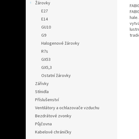
Žárovky
FABI
E27
FABI
hale.
E14
vytvá
GU10
lust
trad
G9
Halogenové žárovky
R7s
GX53
GX5,3
Ostatní žárovky
Zářivky
Stínidla
Příslušenství
Ventilátory a ochlazovače vzduchu
Bezdrátové zvonky
Půjčovna
Kabelové chráničky