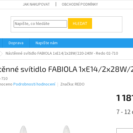
JAK NAKUPOVAT
OBCHODNÍ PODMÍNKY
HLEDAT
Doprava
Napište nám
Nástěnné svítidlo FABIOLA 1xE14/2x28W/220-240V - Redo 02-710
těnné svítidlo FABIOLA 1xE14/2x28W/
-710
né
noceno
Podrobnosti hodnocení
Značka:
REDO
ní
1 18
u
Měrná
7 - 12
cena:
ek.