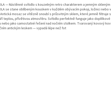
OLA — Nástěnné svítidlo s kouzelným retro charakterem a jemným skleným
OLA se stane oblíbeným kouskem v každém obývacím pokoji, ložnici nebo v
 Antická mosaz se vítězně snoubí s průsvitným sklem, které jemně filtruje s
ří teplou, přívětivou atmosféru. Svítidlo perfektně funguje jako doplňkové
ru nebo jako samostatné řešení nad nočním stolkem. Tvarovaný kovový kov
ičním antickým leskem — vypadá lépe než fot