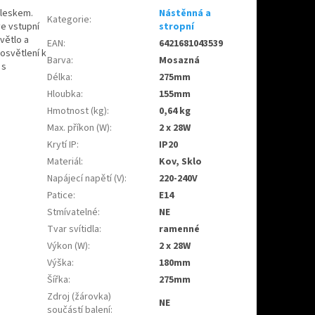
 leskem.
Nástěnná a
Kategorie
:
e vstupní
stropní
větlo a
EAN
:
6421681043539
 osvětlení k
Barva
:
Mosazná
 s
Délka
:
275mm
Hloubka
:
155mm
Hmotnost (kg)
:
0,64 kg
Max. příkon (W)
:
2 x 28W
Krytí IP
:
IP20
Materiál
:
Kov, Sklo
Napájecí napětí (V)
:
220-240V
Patice
:
E14
Stmívatelné
:
NE
Tvar svítidla
:
ramenné
Výkon (W)
:
2 x 28W
Výška
:
180mm
Šířka
:
275mm
Zdroj (žárovka)
NE
součástí balení
: