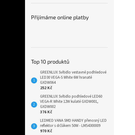
Přijímáme online platby
Top 10 produktů
GREENLUX Svítidlo vestavné podhledové
LED30 VEGA-S White 6W hranaté
GXDW064
252 Kč
GREENLUX Svítidlo podhledové LED60
VEGA-R White 12W kulaté GXDW001,
GXDW002
376 Kč
LEDMED VANA SMD HANDY přenosný LED
reflektor s držákem 50W - LM54300009
970 Kč