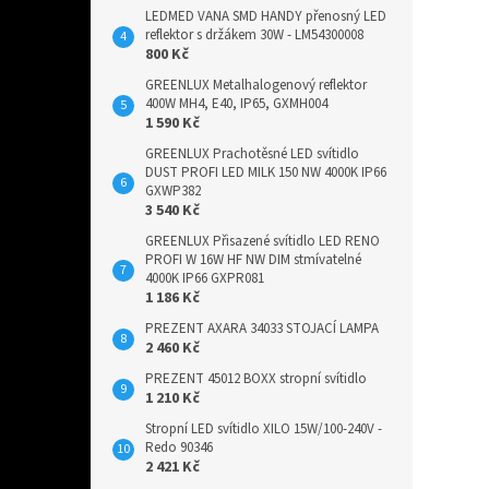
LEDMED VANA SMD HANDY přenosný LED
reflektor s držákem 30W - LM54300008
800 Kč
GREENLUX Metalhalogenový reflektor
400W MH4, E40, IP65, GXMH004
1 590 Kč
GREENLUX Prachotěsné LED svítidlo
DUST PROFI LED MILK 150 NW 4000K IP66
GXWP382
3 540 Kč
GREENLUX Přisazené svítidlo LED RENO
PROFI W 16W HF NW DIM stmívatelné
4000K IP66 GXPR081
1 186 Kč
PREZENT AXARA 34033 STOJACÍ LAMPA
2 460 Kč
PREZENT 45012 BOXX stropní svítidlo
1 210 Kč
Stropní LED svítidlo XILO 15W/100-240V -
Redo 90346
2 421 Kč