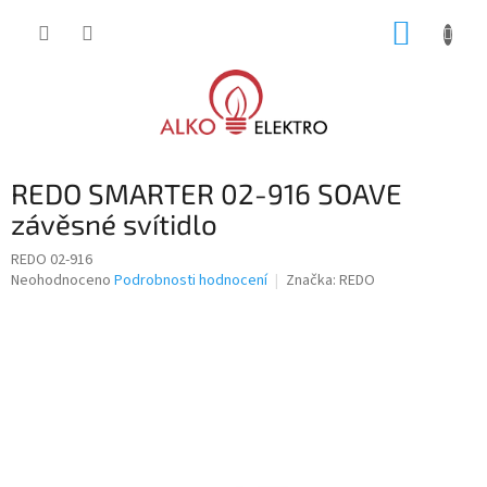
Přejít
NÁKUP
na
obsah
KOŠÍK
REDO SMARTER 02-916 SOAVE
závěsné svítidlo
REDO 02-916
Průměrné
Neohodnoceno
Podrobnosti hodnocení
Značka:
REDO
hodnocení
produktu
je
0,0
z
5
hvězdiček.