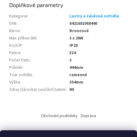
Doplňkové parametry
Kategorie
:
Lustry a závěsná svítidla
EAN
:
6421681068440
Barva
:
Bronzová
Max. příkon (W)
:
3 x 28W
Krytí IP
:
IP20
Patice
:
E14
Počet Patic
:
3
Průměr
:
444mm
Tvar svítidla
:
ramenné
Výška
:
354mm
Zdroj (žárovka) součástí balení
:
NE
Z
á
Obchodní podmínky
Doprava
p
a
t