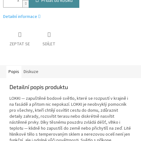
Přidat do košíku
Detailní informace
ZEPTAT SE
SDÍLET
Popis
Diskuze
Detailní popis produktu
LOKKI — zapuštěné bodové světlo, které se rozpustí v krajině i
na fasádě a přitom nic nepokazí. LOKKI je neobvyklý pomocník
pro všechny, kteří chtějí osvítlit cestu do domu, zdůraznit
detaily zahrady, rozsvítit terasu nebo diskrétně nasvítit
nástěnné prvky. Díky těsnému pouzdru zvládá déšť, vlhko i
teplotu — klidně ho zapustíš do země nebo přichytíš na zeď. Lité
hliníkové tělo s temperovaným sklem a nerezovou ocelí není jen
funkční, ale i odolné vůči povětrnosti. Světlo s příkone