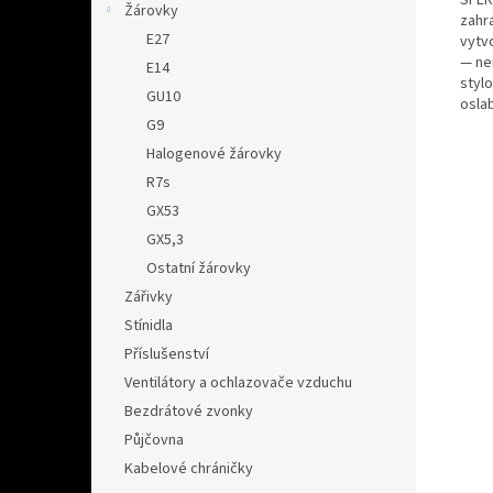
Žárovky
zahr
E27
vytv
— nen
E14
styl
GU10
osla
G9
Halogenové žárovky
R7s
GX53
GX5,3
Ostatní žárovky
Zářivky
Stínidla
Příslušenství
Ventilátory a ochlazovače vzduchu
Bezdrátové zvonky
Půjčovna
Kabelové chráničky