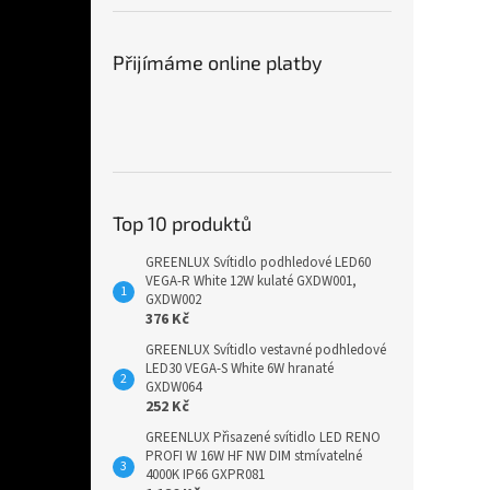
Přijímáme online platby
Top 10 produktů
GREENLUX Svítidlo podhledové LED60
VEGA-R White 12W kulaté GXDW001,
GXDW002
376 Kč
GREENLUX Svítidlo vestavné podhledové
LED30 VEGA-S White 6W hranaté
GXDW064
252 Kč
GREENLUX Přisazené svítidlo LED RENO
PROFI W 16W HF NW DIM stmívatelné
4000K IP66 GXPR081