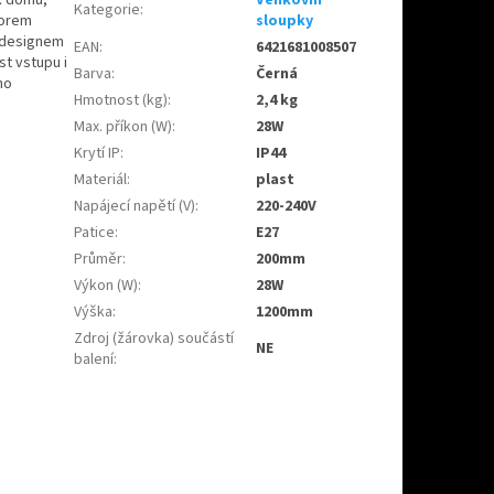
Kategorie
:
zorem
sloupky
a designem
EAN
:
6421681008507
st vstupu i
Barva
:
Černá
ho
Hmotnost (kg)
:
2,4 kg
Max. příkon (W)
:
28W
Krytí IP
:
IP44
Materiál
:
plast
Napájecí napětí (V)
:
220-240V
Patice
:
E27
Průměr
:
200mm
Výkon (W)
:
28W
Výška
:
1200mm
Zdroj (žárovka) součástí
NE
balení
: