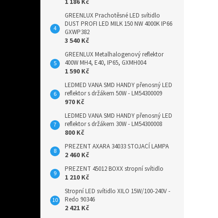
1 186 Kč
GREENLUX Prachotěsné LED svítidlo
DUST PROFI LED MILK 150 NW 4000K IP66
GXWP382
3 540 Kč
GREENLUX Metalhalogenový reflektor
400W MH4, E40, IP65, GXMH004
1 590 Kč
LEDMED VANA SMD HANDY přenosný LED
reflektor s držákem 50W - LM54300009
970 Kč
LEDMED VANA SMD HANDY přenosný LED
reflektor s držákem 30W - LM54300008
800 Kč
PREZENT AXARA 34033 STOJACÍ LAMPA
2 460 Kč
PREZENT 45012 BOXX stropní svítidlo
1 210 Kč
Stropní LED svítidlo XILO 15W/100-240V -
Redo 90346
2 421 Kč