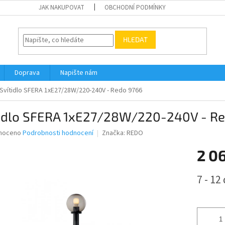
JAK NAKUPOVAT
OBCHODNÍ PODMÍNKY
HLEDAT
Doprava
Napište nám
Svítidlo SFERA 1xE27/28W/220-240V - Redo 9766
tidlo SFERA 1xE27/28W/220-240V - R
né
noceno
Podrobnosti hodnocení
Značka:
REDO
ní
2 0
u
Měrná
7 - 12
cena:
ek.