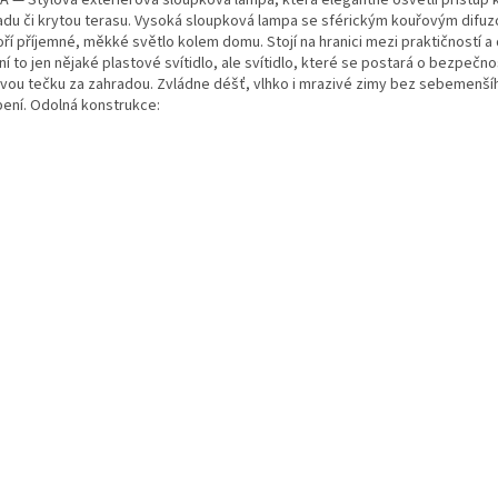
adu či krytou terasu. Vysoká sloupková lampa se sférickým kouřovým difu
oří příjemné, měkké světlo kolem domu. Stojí na hranici mezi praktičností 
í to jen nějaké plastové svítidlo, ale svítidlo, které se postará o bezpečno
ovou tečku za zahradou. Zvládne déšť, vlhko i mrazivé zimy bez sebemenší
bení. Odolná konstrukce: