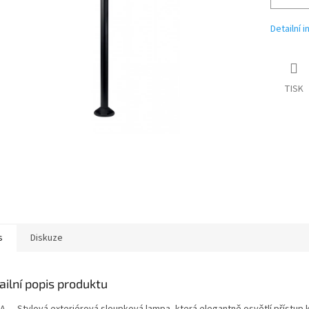
Detailní 
TISK
s
Diskuze
ailní popis produktu
A — Stylová exteriérová sloupková lampa, která elegantně osvětlí přístup 