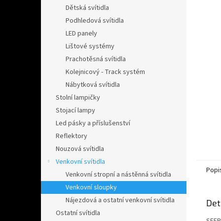
n
Dětská svítidla
e
Podhledová svítidla
l
LED panely
Lištové systémy
Prachotěsná svítidla
Kolejnicový - Track systém
Nábytková svítidla
Stolní lampičky
Stojací lampy
Led pásky a příslušenství
Reflektory
Nouzová svítidla
Venkovní svítidla
Popi
Venkovní stropní a nástěnná svítidla
Venkovní sloupky
Nájezdová a ostatní venkovní svítidla
Det
Ostatní svítidla
SFER