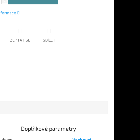
informace
ZEPTAT SE
SDÍLET
Doplňkové parametry
k domu,
Venkovní