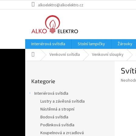
Přejít
alkoelektro@alkoelektro.cz
na
obsah
Interiérová svítidla
Stolní lampičky
Žárovky
Domů
Venkovní svítidla
Venkovní sloupky
P
Sví
o
Přeskočit
s
Průměr
Neohod
Kategorie
kategorie
t
hodnoce
r
produkt
Interiérová svítidla
a
je
Lustry a závěsná svítidla
0,0
n
z
Nástěnná a stropní
n
5
í
Bodová svítidla
hvězdič
p
Podlinková svítidla
a
Koupelnová a zrcadlová