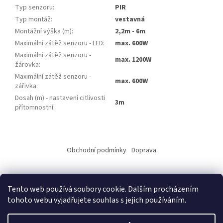
Typ senzoru
:
PIR
Typ montáž
:
vestavná
Montážní výška (m)
:
2,2m - 6m
Maximální zátěž senzoru - LED
:
max. 600W
Maximální zátěž senzoru -
max. 1200W
žárovka
:
Maximální zátěž senzoru -
max. 600W
zářivka
:
Dosah (m) - nastavení citlivosti
3m
přítomnostní
:
Z
á
Obchodní podmínky
Doprava
p
a
t
Tento web používá soubory cookie. Dalším procházením
í
tohoto webu vyjadřujete souhlas s jejich používáním.
Vytvořil Shoptet