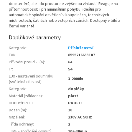
do interiérů, ale i do prostor se zvýšenou vlhkostí. Reaguje na
přítomnost osob i při minimálním pohybu, ideální pro
automatické spínání osvětlení v koupelnách, technických
místnostech, šatnách nebo vstupních zónách. Dostupný v bílé a
černé variantě.
Doplňkové parametry
Kategorie
:
Příslušenství
EAN
:
8595216633187
Přívodní proud - I (A)
:
6A
IP
:
54
LUX - nastavení soumraku
3-2000lx
(světelná citlivost)
:
Kategorie
:
doplňky
Materiál (základna)
:
plast
HOBBY/PROFI
:
PROFI 1
Dosah (m)
:
10
Napájení
:
230V AC 50Hz
Třída ochrany
:
2
TIME - zpoždění vypnutí
:
10s-30min