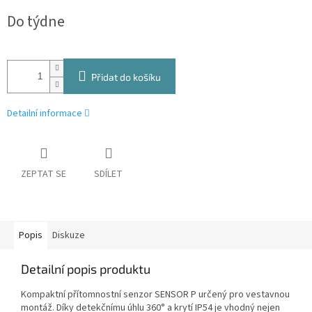
Měrná
Do týdne
cena:
Přidat do košíku
Detailní informace
ZEPTAT SE
SDÍLET
Popis
Diskuze
Detailní popis produktu
Kompaktní přítomnostní senzor SENSOR P určený pro vestavnou
montáž. Díky detekčnímu úhlu 360° a krytí IP54 je vhodný nejen