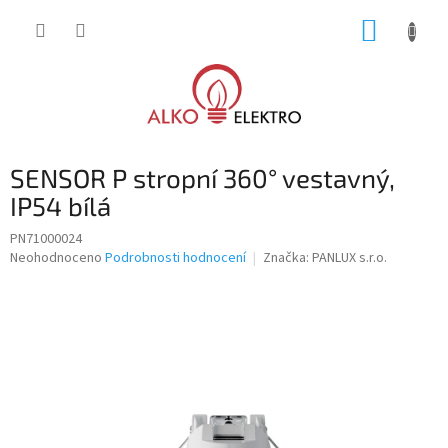
Přejít
NÁKUP
na
obsah
KOŠÍK
SENSOR P stropní 360° vestavný,
IP54 bílá
PN71000024
Průměrné
Neohodnoceno
Podrobnosti hodnocení
Značka:
PANLUX s.r.o.
hodnocení
produktu
je
0,0
z
5
hvězdiček.