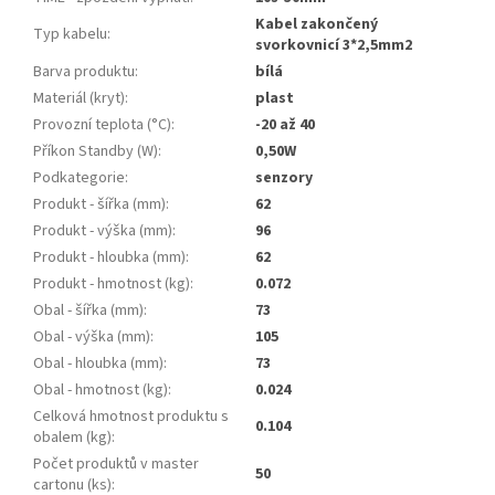
Kabel zakončený
Typ kabelu
:
svorkovnicí 3*2,5mm2
Barva produktu
:
bílá
Materiál (kryt)
:
plast
Provozní teplota (°C)
:
-20 až 40
Příkon Standby (W)
:
0,50W
Podkategorie
:
senzory
Produkt - šířka (mm)
:
62
Produkt - výška (mm)
:
96
Produkt - hloubka (mm)
:
62
Produkt - hmotnost (kg)
:
0.072
Obal - šířka (mm)
:
73
Obal - výška (mm)
:
105
Obal - hloubka (mm)
:
73
Obal - hmotnost (kg)
:
0.024
Celková hmotnost produktu s
0.104
obalem (kg)
:
Počet produktů v master
50
cartonu (ks)
: