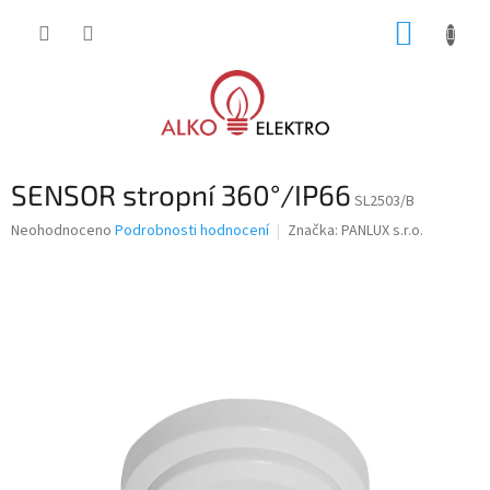
Přejít
NÁKUP
na
obsah
KOŠÍK
SENSOR stropní 360°/IP66
SL2503/B
Průměrné
Neohodnoceno
Podrobnosti hodnocení
Značka:
PANLUX s.r.o.
hodnocení
produktu
je
0,0
z
5
hvězdiček.