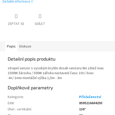
Detailní informace
ZEPTAT SE
SDÍLET
Popis
Diskuze
Detailní popis produktu
stropní senzor s vysokým krytím dosah senzoru 6m zátež max.
1500W žárovka / 500W zářivka nastavení času: 10+/-5sec
-4+/-1min montážní výška 1,5m - 3m
Doplňkové parametry
Kategorie
:
Příslušenství
EAN
:
8595216604293
Úhel - vertikální
:
130°