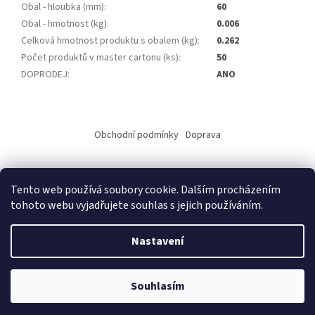
Obal - hloubka (mm)
:
60
Obal - hmotnost (kg)
:
0.006
Celková hmotnost produktu s obalem (kg)
:
0.262
Počet produktů v master cartonu (ks)
:
50
DOPRODEJ
:
ANO
Z
á
Obchodní podmínky
Doprava
p
a
t
Tento web používá soubory cookie. Dalším procházením
í
tohoto webu vyjadřujete souhlas s jejich používáním.
Vytvořil Shoptet
Nastavení
Copyright 2026
ALKO elektro s.r.o.
. Všechna práva vyhrazena.
Upravit nastavení cookies
Souhlasím
Copyright © 2014 Alko elektro, Vladimír Horák, Jarní 5715, 430 04
Chomutov - Váš dodavetel elektromateriálu