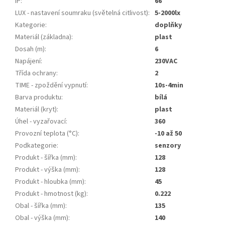
IP
:
66
LUX - nastavení soumraku (světelná citlivost)
:
5-2000lx
Kategorie
:
doplňky
Materiál (základna)
:
plast
Dosah (m)
:
6
Napájení
:
230VAC
Třída ochrany
:
2
TIME - zpoždění vypnutí
:
10s-4min
Barva produktu
:
bílá
Materiál (kryt)
:
plast
Úhel - vyzařovací
:
360
Provozní teplota (°C)
:
-10 až 50
Podkategorie
:
senzory
Produkt - šířka (mm)
:
128
Produkt - výška (mm)
:
128
Produkt - hloubka (mm)
:
45
Produkt - hmotnost (kg)
:
0.222
Obal - šířka (mm)
:
135
Obal - výška (mm)
:
140