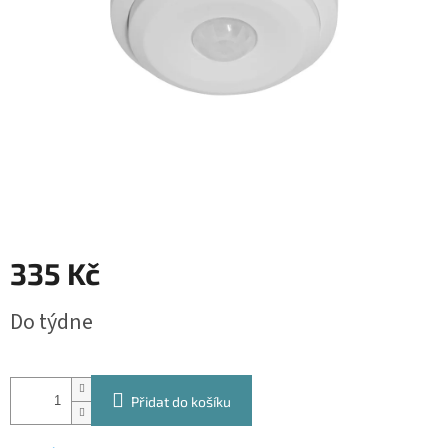
335 Kč
Měrná
Do týdne
cena:
Přidat do košíku