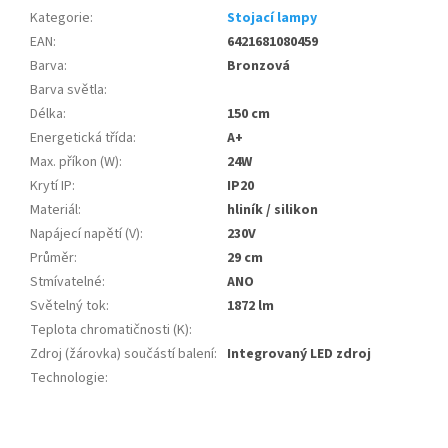
Kategorie
:
Stojací lampy
EAN
:
6421681080459
Barva
:
Bronzová
Barva světla
:
Délka
:
150 cm
Energetická třída
:
A+
Max. příkon (W)
:
24W
Krytí IP
:
IP20
Materiál
:
hliník / silikon
Napájecí napětí (V)
:
230V
Průměr
:
29 cm
Stmívatelné
:
ANO
Světelný tok
:
1872 lm
Teplota chromatičnosti (K)
:
Zdroj (žárovka) součástí balení
:
Integrovaný LED zdroj
Technologie
:
Z