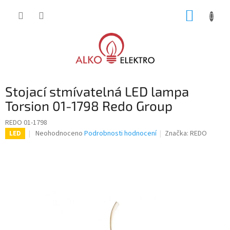
Přejít
NÁKUP
na
obsah
KOŠÍK
Stojací stmívatelná LED lampa
Torsion 01-1798 Redo Group
REDO 01-1798
Průměrné
Neohodnoceno
Podrobnosti hodnocení
Značka:
REDO
LED
hodnocení
produktu
je
0,0
z
5
hvězdiček.