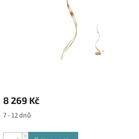
8 269 Kč
Měrná
7 - 12 dnů
cena: