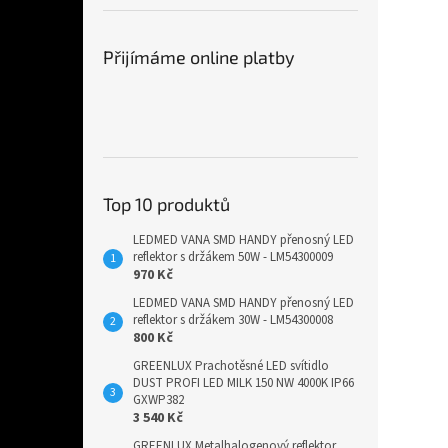
Přijímáme online platby
Top 10 produktů
LEDMED VANA SMD HANDY přenosný LED
reflektor s držákem 50W - LM54300009
970 Kč
LEDMED VANA SMD HANDY přenosný LED
reflektor s držákem 30W - LM54300008
800 Kč
GREENLUX Prachotěsné LED svítidlo
DUST PROFI LED MILK 150 NW 4000K IP66
GXWP382
3 540 Kč
GREENLUX Metalhalogenový reflektor