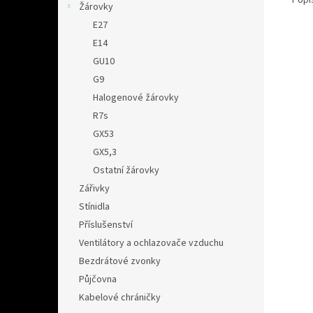
Žárovky
E27
E14
GU10
G9
Halogenové žárovky
R7s
GX53
GX5,3
Ostatní žárovky
Zářivky
Stínidla
Příslušenství
Ventilátory a ochlazovače vzduchu
Bezdrátové zvonky
Půjčovna
Kabelové chráničky