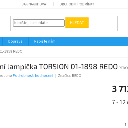
JAK NAKUPOVAT
OBCHODNÍ PODMÍNKY
HLEDAT
Doprava
Napište nám
 01-1898 REDO
lní lampička TORSION 01-1898 REDO
REDO
né
noceno
Podrobnosti hodnocení
Značka:
REDO
ní
3 71
u
Měrná
7 - 12
cena:
ek.