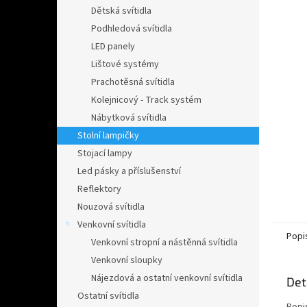
n
Dětská svítidla
e
Podhledová svítidla
l
LED panely
Lištové systémy
Prachotěsná svítidla
Kolejnicový - Track systém
Nábytková svítidla
Stolní lampičky
Stojací lampy
Led pásky a příslušenství
Reflektory
Nouzová svítidla
Venkovní svítidla
Popi
Venkovní stropní a nástěnná svítidla
Venkovní sloupky
Nájezdová a ostatní venkovní svítidla
Det
Ostatní svítidla
Popi