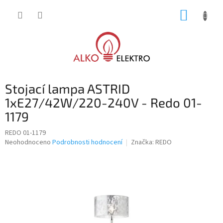
Přejít
NÁKUP
na
obsah
KOŠÍK
Stojací lampa ASTRID
1xE27/42W/220-240V - Redo 01-
1179
REDO 01-1179
Průměrné
Neohodnoceno
Podrobnosti hodnocení
Značka:
REDO
hodnocení
produktu
je
0,0
z
5
hvězdiček.