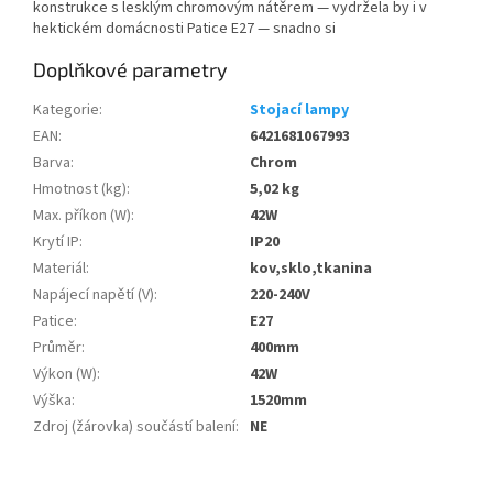
konstrukce s lesklým chromovým nátěrem — vydržela by i v
hektickém domácnosti Patice E27 — snadno si
Doplňkové parametry
Kategorie
:
Stojací lampy
EAN
:
6421681067993
Barva
:
Chrom
Hmotnost (kg)
:
5,02 kg
Max. příkon (W)
:
42W
Krytí IP
:
IP20
Materiál
:
kov,sklo,tkanina
Napájecí napětí (V)
:
220-240V
Patice
:
E27
Průměr
:
400mm
Výkon (W)
:
42W
Výška
:
1520mm
Zdroj (žárovka) součástí balení
:
NE
Z