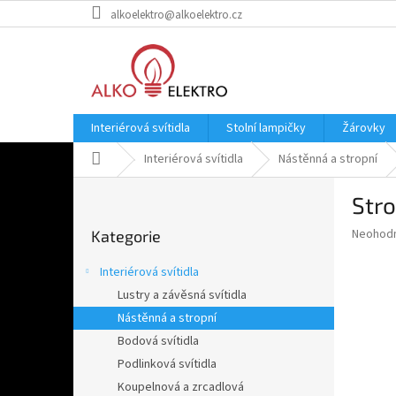
Přejít
alkoelektro@alkoelektro.cz
na
obsah
Interiérová svítidla
Stolní lampičky
Žárovky
Domů
Interiérová svítidla
Nástěnná a stropní
P
Str
o
Přeskočit
s
Průměr
Neohod
Kategorie
kategorie
t
hodnoce
r
produkt
Interiérová svítidla
a
je
Lustry a závěsná svítidla
0,0
n
z
Nástěnná a stropní
n
5
í
Bodová svítidla
hvězdič
p
Podlinková svítidla
a
Koupelnová a zrcadlová