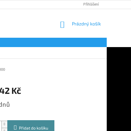
Přihlášení
NÁKUPNÍ
Prázdný košík
KOŠÍK
000
242 Kč
 dnů
Přidat do košíku