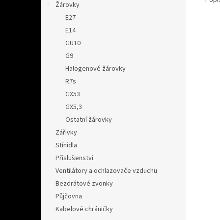
Žárovky
E27
E14
GU10
G9
Halogenové žárovky
R7s
GX53
GX5,3
Ostatní žárovky
Zářivky
Stínidla
Příslušenství
Ventilátory a ochlazovače vzduchu
Bezdrátové zvonky
Půjčovna
Kabelové chráničky