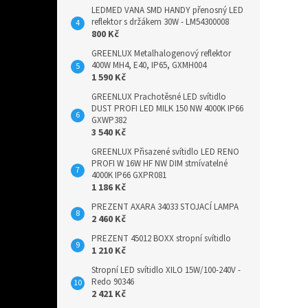
LEDMED VANA SMD HANDY přenosný LED
reflektor s držákem 30W - LM54300008
800 Kč
GREENLUX Metalhalogenový reflektor
400W MH4, E40, IP65, GXMH004
1 590 Kč
GREENLUX Prachotěsné LED svítidlo
DUST PROFI LED MILK 150 NW 4000K IP66
GXWP382
3 540 Kč
GREENLUX Přisazené svítidlo LED RENO
PROFI W 16W HF NW DIM stmívatelné
4000K IP66 GXPR081
1 186 Kč
PREZENT AXARA 34033 STOJACÍ LAMPA
2 460 Kč
PREZENT 45012 BOXX stropní svítidlo
1 210 Kč
Stropní LED svítidlo XILO 15W/100-240V -
Redo 90346
2 421 Kč