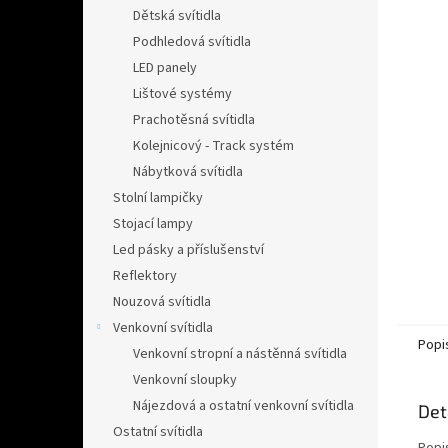
n
Dětská svítidla
e
Podhledová svítidla
l
LED panely
Lištové systémy
Prachotěsná svítidla
Kolejnicový - Track systém
Nábytková svítidla
Stolní lampičky
Stojací lampy
Led pásky a příslušenství
Reflektory
Nouzová svítidla
Venkovní svítidla
Popi
Venkovní stropní a nástěnná svítidla
Venkovní sloupky
Nájezdová a ostatní venkovní svítidla
Det
Ostatní svítidla
Popi