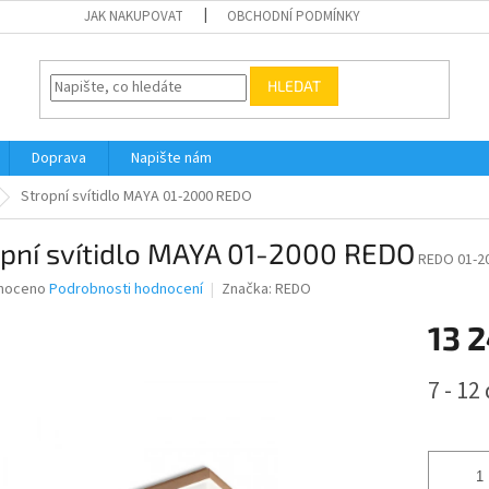
JAK NAKUPOVAT
OBCHODNÍ PODMÍNKY
HLEDAT
Doprava
Napište nám
Stropní svítidlo MAYA 01-2000 REDO
opní svítidlo MAYA 01-2000 REDO
REDO 01-2
né
noceno
Podrobnosti hodnocení
Značka:
REDO
ní
13 
u
Měrná
7 - 12
cena:
ek.