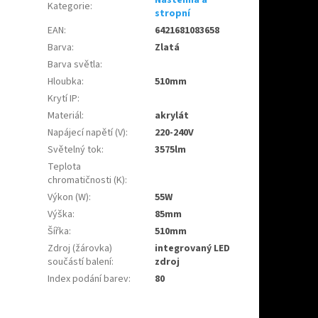
Kategorie
:
stropní
EAN
:
6421681083658
Barva
:
Zlatá
Barva světla
:
Hloubka
:
510mm
Krytí IP
:
Materiál
:
akrylát
Napájecí napětí (V)
:
220-240V
Světelný tok
:
3575lm
Teplota
chromatičnosti (K)
:
Výkon (W)
:
55W
Výška
:
85mm
Šířka
:
510mm
Zdroj (žárovka)
integrovaný LED
součástí balení
:
zdroj
Index podání barev
:
80