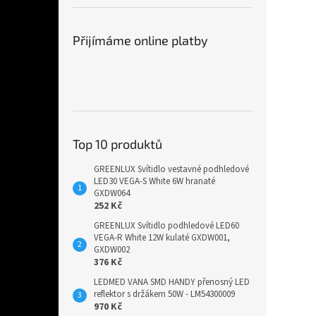
Přijímáme online platby
Top 10 produktů
GREENLUX Svítidlo vestavné podhledové
LED30 VEGA-S White 6W hranaté
GXDW064
252 Kč
GREENLUX Svítidlo podhledové LED60
VEGA-R White 12W kulaté GXDW001,
GXDW002
376 Kč
LEDMED VANA SMD HANDY přenosný LED
reflektor s držákem 50W - LM54300009
970 Kč