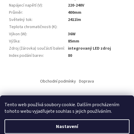
Napájecí napětí (V)
:
220-240V
Průměr
:
400mm
Světelný tok
:
2411lm
Teplota chromatičnosti (K)
:
Výkon (W)
:
36W
Výška
:
85mm
Zdroj (žárovka) součástí balení
:
integrovaný LED zdroj
Index podání barev
:
80
Z
á
Obchodní podmínky
Doprava
p
a
t
Tento web používá soubory cookie. Dalším procházením
í
tohoto webu vyjadřujete souhlas s jejich používáním.
Vytvořil Shoptet
Nastavení
Copyright 2026
ALKO elektro s.r.o.
. Všechna práva vyhrazena.