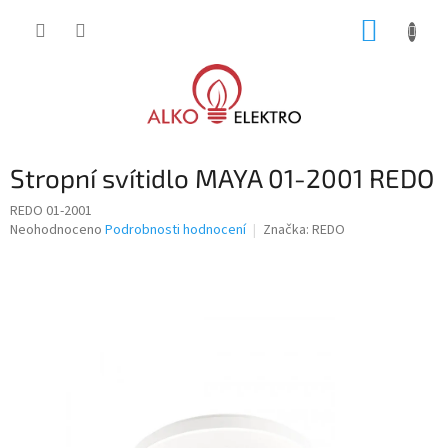
Přejít
NÁKUP
na
obsah
KOŠÍK
Stropní svítidlo MAYA 01-2001 REDO
REDO 01-2001
Průměrné
Neohodnoceno
Podrobnosti hodnocení
Značka:
REDO
hodnocení
produktu
je
0,0
z
5
hvězdiček.