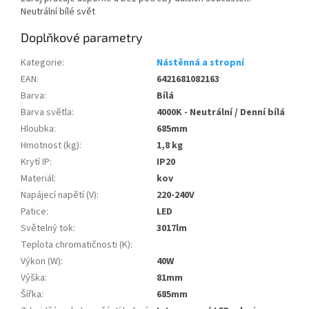
Neutrální bílé svět
Doplňkové parametry
Kategorie
:
Nástěnná a stropní
EAN
:
6421681082163
Barva
:
Bílá
Barva světla
:
4000K - Neutrální / Denní bílá
Hloubka
:
685mm
Hmotnost (kg)
:
1,8 kg
Krytí IP
:
IP20
Materiál
:
kov
Napájecí napětí (V)
:
220-240V
Patice
:
LED
Světelný tok
:
3017lm
Teplota chromatičnosti (K)
:
Výkon (W)
:
40W
Výška
:
81mm
Šířka
:
685mm