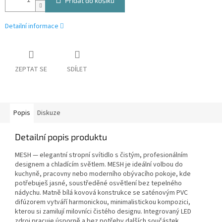
Přidat do košíku
Detailní informace
ZEPTAT SE
SDÍLET
Popis
Diskuze
Detailní popis produktu
MESH — elegantní stropní svítidlo s čistým, profesionálním
designem a chladícím světlem. MESH je ideální volbou do
kuchyně, pracovny nebo moderního obývacího pokoje, kde
potřebuješ jasné, soustředěné osvětlení bez tepelného
nádychu. Matně bílá kovová konstrukce se saténovým PVC
difúzorem vytváří harmonickou, minimalistickou kompozici,
kterou si zamilují milovníci čistého designu. Integrovaný LED
zdroj pracuje úsporně a bez potřeby dalších součástek.