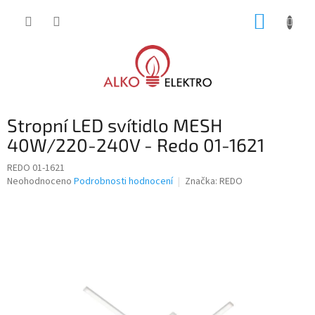
Přejít
NÁKUP
na
obsah
KOŠÍK
Stropní LED svítidlo MESH
40W/220-240V - Redo 01-1621
REDO 01-1621
Průměrné
Neohodnoceno
Podrobnosti hodnocení
Značka:
REDO
hodnocení
produktu
je
0,0
z
5
hvězdiček.