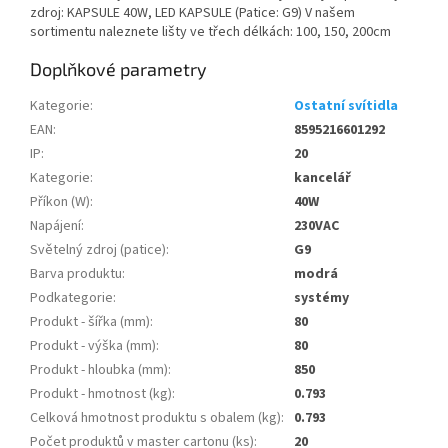
zdroj: KAPSULE 40W, LED KAPSULE (Patice: G9) V našem
sortimentu naleznete lišty ve třech délkách: 100, 150, 200cm
Doplňkové parametry
Kategorie
:
Ostatní svítidla
EAN
:
8595216601292
IP
:
20
Kategorie
:
kancelář
Příkon (W)
:
40W
Napájení
:
230VAC
Světelný zdroj (patice)
:
G9
Barva produktu
:
modrá
Podkategorie
:
systémy
Produkt - šířka (mm)
:
80
Produkt - výška (mm)
:
80
Produkt - hloubka (mm)
:
850
Produkt - hmotnost (kg)
:
0.793
Celková hmotnost produktu s obalem (kg)
:
0.793
Počet produktů v master cartonu (ks)
:
20