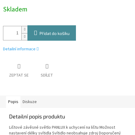
Měrná
Skladem
cena:
Přidat do košíku
Detailní informace
ZEPTAT SE
SDÍLET
Popis
Diskuze
Detailní popis produktu
Lištové závěsné světlo PANLUX k uchycení na lištu Možnost
nastavení délky svítidla Svítidlo neobsahuje zdroj Doporučený