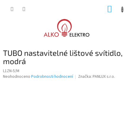
Přejít
NÁKUP
na
obsah
KOŠÍK
TUBO nastavitelné lištové svítidlo,
modrá
L1ZN-5/M
Průměrné
Neohodnoceno
Podrobnosti hodnocení
Značka:
PANLUX s.r.o.
hodnocení
produktu
je
0,0
z
5
hvězdiček.