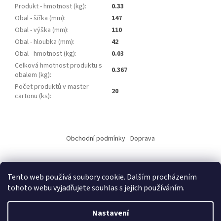
Produkt - hmotnost (kg)
:
0.33
Obal - šířka (mm)
:
147
Obal - výška (mm)
:
110
Obal - hloubka (mm)
:
42
Obal - hmotnost (kg)
:
0.03
Celková hmotnost produktu s
0.367
obalem (kg)
:
Počet produktů v master
20
cartonu (ks)
:
Z
á
Obchodní podmínky
Doprava
p
a
t
Tento web používá soubory cookie. Dalším procházením
í
tohoto webu vyjadřujete souhlas s jejich používáním.
Vytvořil Shoptet
Nastavení
Copyright 2026
ALKO elektro s.r.o.
. Všechna práva vyhrazena.