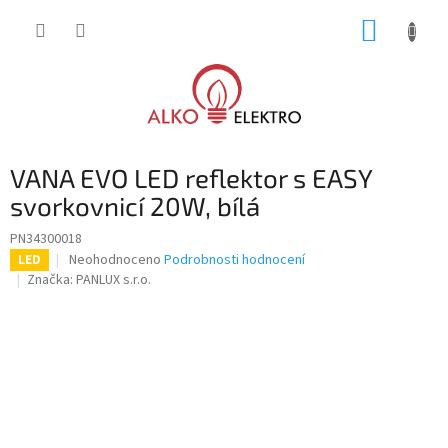
Přejít
NÁKUP
na
obsah
KOŠÍK
VANA EVO LED reflektor s EASY
svorkovnicí 20W, bílá
PN34300018
Průměrné
Neohodnoceno
Podrobnosti hodnocení
LED
hodnocení
Značka:
PANLUX s.r.o.
produktu
je
0,0
z
5
hvězdiček.