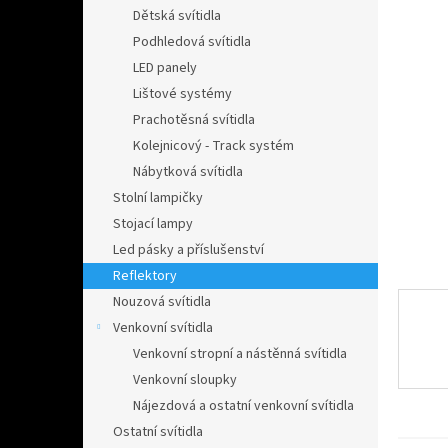
n
Dětská svítidla
e
Podhledová svítidla
l
LED panely
Lištové systémy
Prachotěsná svítidla
Kolejnicový - Track systém
Nábytková svítidla
Stolní lampičky
Stojací lampy
Led pásky a příslušenství
Reflektory
Nouzová svítidla
Venkovní svítidla
Venkovní stropní a nástěnná svítidla
Venkovní sloupky
Nájezdová a ostatní venkovní svítidla
Ostatní svítidla