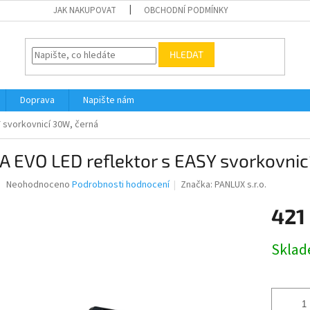
JAK NAKUPOVAT
OBCHODNÍ PODMÍNKY
HLEDAT
Doprava
Napište nám
 svorkovnicí 30W, černá
 EVO LED reflektor s EASY svorkovnic
Průměrné
Neohodnoceno
Podrobnosti hodnocení
Značka:
PANLUX s.r.o.
hodnocení
produktu
421
je
0,0
Měrná
Skla
z
cena:
5
hvězdiček.