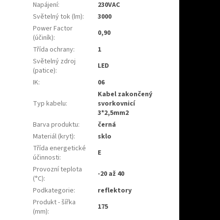
Napájení
:
230VAC
Světelný tok (lm)
:
3000
Power Factor
0,90
(účiník)
:
Třída ochrany
:
1
Světelný zdroj
LED
(patice)
:
IK
:
06
Kabel zakončený
Typ kabelu
:
svorkovnicí
3*2,5mm2
Barva produktu
:
černá
Materiál (kryt)
:
sklo
Třída energetické
E
účinnosti
:
Provozní teplota
-20 až 40
(°C)
:
Podkategorie
:
reflektory
Produkt - šířka
175
(mm)
: