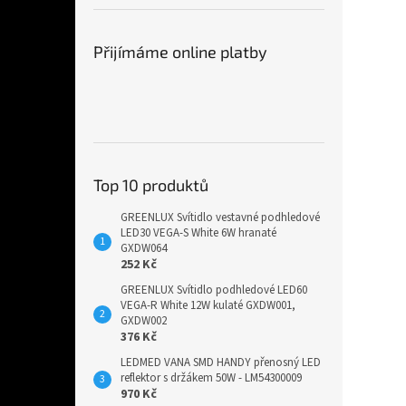
Přijímáme online platby
Top 10 produktů
GREENLUX Svítidlo vestavné podhledové
LED30 VEGA-S White 6W hranaté
GXDW064
252 Kč
GREENLUX Svítidlo podhledové LED60
VEGA-R White 12W kulaté GXDW001,
GXDW002
376 Kč
LEDMED VANA SMD HANDY přenosný LED
reflektor s držákem 50W - LM54300009
970 Kč