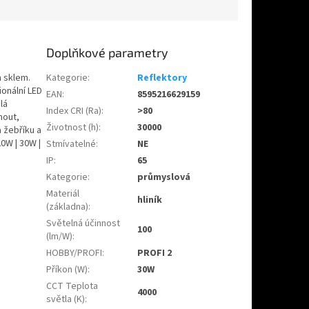
Doplňkové parametry
m sklem.
Kategorie
:
Reflektory
ionální LED
EAN
:
8595216629159
lá
Index CRI (Ra)
:
>80
mout,
Životnost (h)
:
30000
a žebříku a
20W | 30W |
Stmívatelné
:
NE
IP
:
65
Kategorie
:
průmyslová
Materiál
hliník
(základna)
:
Světelná účinnost
100
(lm/W)
:
HOBBY/PROFI
:
PROFI 2
Příkon (W)
:
30W
CCT Teplota
4000
světla (K)
: