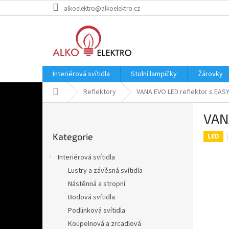
Přejít
alkoelektro@alkoelektro.cz
na
obsah
Interiérová svítidla
Stolní lampičky
Žárovky
Domů
Reflektory
VANA EVO LED reflektor s EASY
P
VANA
o
Přeskočit
s
Kategorie
kategorie
LED
t
r
Interiérová svítidla
a
Lustry a závěsná svítidla
n
Nástěnná a stropní
n
í
Bodová svítidla
p
Podlinková svítidla
a
Koupelnová a zrcadlová