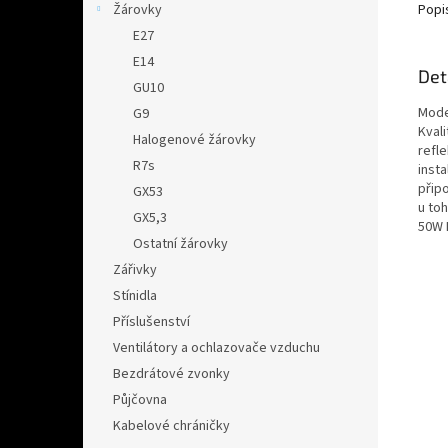
Popi
Žárovky
E27
E14
Det
GU10
Mode
G9
Kvali
Halogenové žárovky
refl
R7s
insta
připo
GX53
u toh
GX5,3
50W 
Ostatní žárovky
Zářivky
Stínidla
Příslušenství
Ventilátory a ochlazovače vzduchu
Bezdrátové zvonky
Půjčovna
Kabelové chráničky