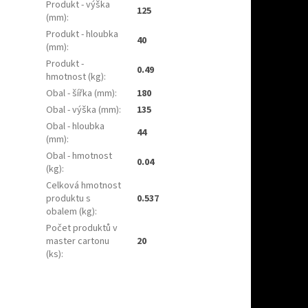
Produkt - výška
125
(mm)
:
Produkt - hloubka
40
(mm)
:
Produkt -
0.49
hmotnost (kg)
:
Obal - šířka (mm)
:
180
Obal - výška (mm)
:
135
Obal - hloubka
44
(mm)
:
Obal - hmotnost
0.04
(kg)
:
Celková hmotnost
produktu s
0.537
obalem (kg)
:
Počet produktů v
master cartonu
20
(ks)
: