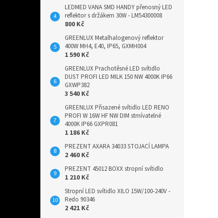
LEDMED VANA SMD HANDY přenosný LED
reflektor s držákem 30W - LM54300008
800 Kč
GREENLUX Metalhalogenový reflektor
400W MH4, E40, IP65, GXMH004
1 590 Kč
GREENLUX Prachotěsné LED svítidlo
DUST PROFI LED MILK 150 NW 4000K IP66
GXWP382
3 540 Kč
GREENLUX Přisazené svítidlo LED RENO
PROFI W 16W HF NW DIM stmívatelné
4000K IP66 GXPR081
1 186 Kč
PREZENT AXARA 34033 STOJACÍ LAMPA
2 460 Kč
PREZENT 45012 BOXX stropní svítidlo
1 210 Kč
Stropní LED svítidlo XILO 15W/100-240V -
Redo 90346
2 421 Kč