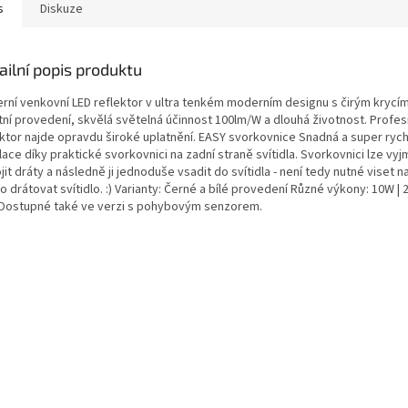
s
Diskuze
ailní popis produktu
rní venkovní LED reflektor v ultra tenkém moderním designu s čirým krycí
tní provedení, skvělá světelná účinnost 100lm/W a dlouhá životnost. Profes
ektor najde opravdu široké uplatnění. EASY svorkovnice Snadná a super rych
lace díky praktické svorkovnici na zadní straně svítidla. Svorkovnici lze vyj
jit dráty a následně ji jednoduše vsadit do svítidla - není tedy nutné viset n
o drátovat svítidlo. :) Varianty: Černé a bílé provedení Různé výkony: 10W | 
Dostupné také ve verzi s pohybovým senzorem.