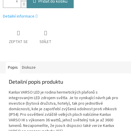
Přidat do košíku
Detailní informace
ZEPTAT SE
SDÍLET
Popis
Diskuze
Detailní popis produktu
Kanlux VARSO LED je rodina hermetických plafonů s
integrovaným LED zdrojem světla. Je to vynikající návrh jak pro
investice (bytová družstva, hotely), tak pro jednotlivé
domácnosti, kde je zapotřebí zvýšená odolnost proti vlhkosti
(IP54). Pro osvětlení zvláště velkých ploch nabízíme Kanlux
VARSO HI s výkonem 36 wattů, jehož světelný tok je až 3600
lumenů. Nezapomeňte, že jsou k dispozici také verze Kanlux