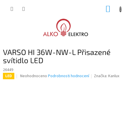
Přejít
NÁKUP
na
obsah
KOŠÍK
VARSO HI 36W-NW-L Přisazené
svítidlo LED
26449
Průměrné
Neohodnoceno
Podrobnosti hodnocení
Značka:
Kanlux
LED
hodnocení
produktu
je
0,0
z
5
hvězdiček.