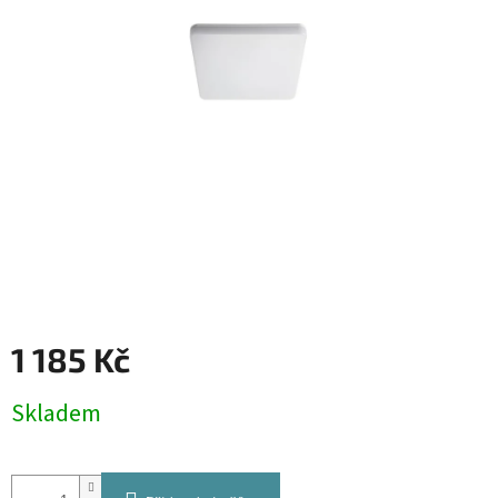
1 185 Kč
Měrná
Skladem
cena: