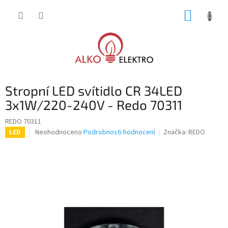
Přejít
NÁKUP
na
obsah
KOŠÍK
Stropní LED svítidlo CR 34LED
3x1W/220-240V - Redo 70311
REDO 70311
Průměrné
Neohodnoceno
Podrobnosti hodnocení
Značka:
REDO
LED
hodnocení
produktu
je
0,0
z
5
hvězdiček.