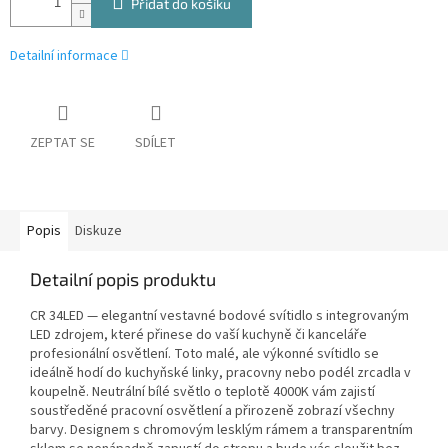
Přidat do košíku
Detailní informace
ZEPTAT SE
SDÍLET
Popis
Diskuze
Detailní popis produktu
CR 34LED — elegantní vestavné bodové svítidlo s integrovaným
LED zdrojem, které přinese do vaší kuchyně či kanceláře
profesionální osvětlení. Toto malé, ale výkonné svítidlo se
ideálně hodí do kuchyňské linky, pracovny nebo podél zrcadla v
koupelně. Neutrální bílé světlo o teplotě 4000K vám zajistí
soustředěné pracovní osvětlení a přirozeně zobrazí všechny
barvy. Designem s chromovým lesklým rámem a transparentním