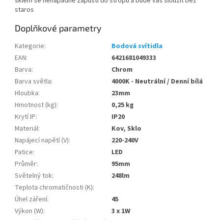
sklem se nenápadně zapustí do stropu a bude vás sloužit bez
staros
Doplňkové parametry
Kategorie
:
Bodová svítidla
EAN
:
6421681049333
Barva
:
Chrom
Barva světla
:
4000K - Neutrální / Denní bílá
Hloubka
:
23mm
Hmotnost (kg)
:
0,25 kg
Krytí IP
:
IP20
Materiál
:
Kov, Sklo
Napájecí napětí (V)
:
220-240V
Patice
:
LED
Průměr
:
95mm
Světelný tok
:
248lm
Teplota chromatičnosti (K)
:
Úhel záření
:
45
Výkon (W)
:
3 x 1W