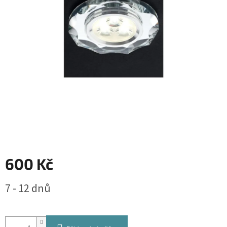
600 Kč
Měrná
7 - 12 dnů
cena: