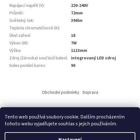
Napájecí napětí (V)
:
220-240V
Průměr
:
72mm
Světelný tok
:
396lm
Teplota chromatičnosti (K)
:
Úhel záření
:
18
Výkon (W)
:
7W
Výška
:
1113mm
Zdroj (žárovka) součástí balení
:
integrovaný LED zdroj
Index podání barev
:
90
Z
á
Obchodní podmínky
Doprava
p
a
t
Tento web používá soubory cookie. Dalším procházením
í
tohoto webu vyjadřujete souhlas s jejich používáním.
Vytvořil Shoptet
Nastavení