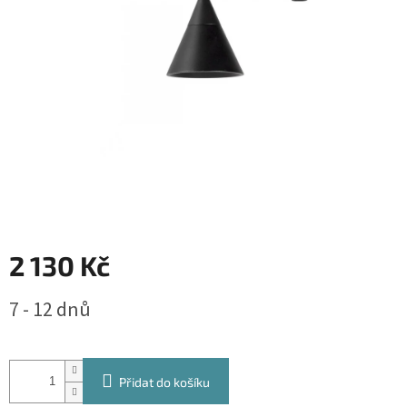
2 130 Kč
Měrná
7 - 12 dnů
cena:
Přidat do košíku