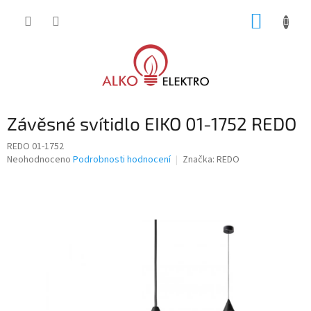
Přejít
NÁKUP
na
obsah
KOŠÍK
Závěsné svítidlo EIKO 01-1752 REDO
REDO 01-1752
Průměrné
Neohodnoceno
Podrobnosti hodnocení
Značka:
REDO
hodnocení
produktu
je
0,0
z
5
hvězdiček.