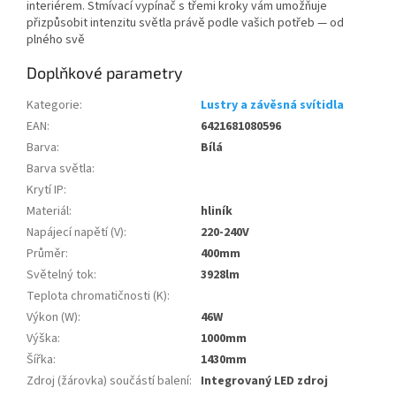
interiérem. Stmívací vypínač s třemi kroky vám umožňuje
přizpůsobit intenzitu světla právě podle vašich potřeb — od
plného svě
Doplňkové parametry
Kategorie
:
Lustry a závěsná svítidla
EAN
:
6421681080596
Barva
:
Bílá
Barva světla
:
Krytí IP
:
Materiál
:
hliník
Napájecí napětí (V)
:
220-240V
Průměr
:
400mm
Světelný tok
:
3928lm
Teplota chromatičnosti (K)
:
Výkon (W)
:
46W
Výška
:
1000mm
Šířka
:
1430mm
Zdroj (žárovka) součástí balení
:
Integrovaný LED zdroj