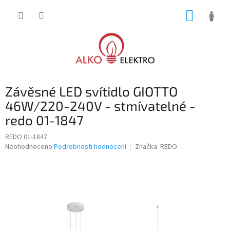
Přejít
NÁKUP
na
obsah
KOŠÍK
Závěsné LED svítidlo GIOTTO
46W/220-240V - stmívatelné -
redo 01-1847
REDO 01-1847
Průměrné
Neohodnoceno
Podrobnosti hodnocení
Značka:
REDO
hodnocení
produktu
je
0,0
z
5
hvězdiček.