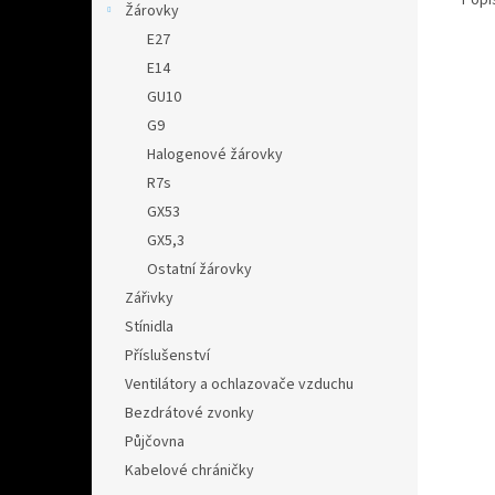
Žárovky
E27
E14
GU10
G9
Halogenové žárovky
R7s
GX53
GX5,3
Ostatní žárovky
Zářivky
Stínidla
Příslušenství
Ventilátory a ochlazovače vzduchu
Bezdrátové zvonky
Půjčovna
Kabelové chráničky