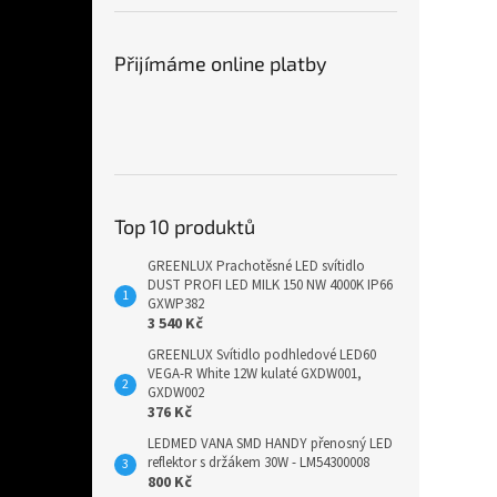
Přijímáme online platby
Top 10 produktů
GREENLUX Prachotěsné LED svítidlo
DUST PROFI LED MILK 150 NW 4000K IP66
GXWP382
3 540 Kč
GREENLUX Svítidlo podhledové LED60
VEGA-R White 12W kulaté GXDW001,
GXDW002
376 Kč
LEDMED VANA SMD HANDY přenosný LED
reflektor s držákem 30W - LM54300008
800 Kč