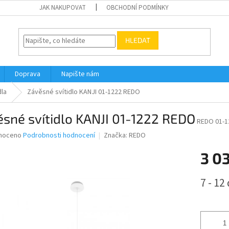
JAK NAKUPOVAT
OBCHODNÍ PODMÍNKY
HLEDAT
Doprava
Napište nám
dla
Závěsné svítidlo KANJI 01-1222 REDO
sné svítidlo KANJI 01-1222 REDO
REDO 01-1
né
noceno
Podrobnosti hodnocení
Značka:
REDO
ní
3 0
u
Měrná
7 - 12
cena:
ek.