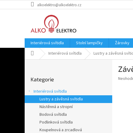
Přejít
alkoelektro@alkoelektro.cz
na
obsah
Interiérová svítidla
Stolní lampičky
Žárovky
Domů
Interiérová svítidla
Lustry a závěsná svíti
P
Závě
o
Přeskočit
s
Průměr
Neohod
Kategorie
kategorie
t
hodnoce
r
produkt
Interiérová svítidla
a
je
Lustry a závěsná svítidla
0,0
n
z
Nástěnná a stropní
n
5
í
Bodová svítidla
hvězdič
p
Podlinková svítidla
a
Koupelnová a zrcadlová