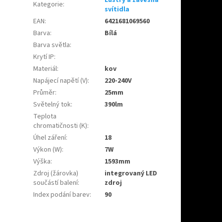
Kategorie
:
svítidla
EAN
:
6421681069560
Barva
:
Bílá
Barva světla
:
Krytí IP
:
Materiál
:
kov
Napájecí napětí (V)
:
220-240V
Průměr
:
25mm
Světelný tok
:
390lm
Teplota
chromatičnosti (K)
:
Úhel záření
:
18
Výkon (W)
:
7W
Výška
:
1593mm
Zdroj (žárovka)
integrovaný LED
součástí balení
:
zdroj
Index podání barev
:
90