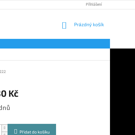
Přihlášení
NÁKUPNÍ
Prázdný košík
KOŠÍK
222
30 Kč
 dnů
Přidat do košíku