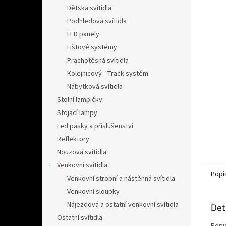
n
Dětská svítidla
e
Podhledová svítidla
l
LED panely
Lištové systémy
Prachotěsná svítidla
Kolejnicový - Track systém
Nábytková svítidla
Stolní lampičky
Stojací lampy
Led pásky a příslušenství
Reflektory
Nouzová svítidla
Venkovní svítidla
Popi
Venkovní stropní a nástěnná svítidla
Venkovní sloupky
Nájezdová a ostatní venkovní svítidla
Det
Ostatní svítidla
Popi