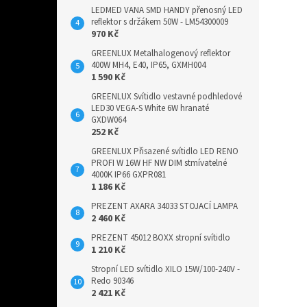
LEDMED VANA SMD HANDY přenosný LED
reflektor s držákem 50W - LM54300009
970 Kč
GREENLUX Metalhalogenový reflektor
400W MH4, E40, IP65, GXMH004
1 590 Kč
GREENLUX Svítidlo vestavné podhledové
LED30 VEGA-S White 6W hranaté
GXDW064
252 Kč
GREENLUX Přisazené svítidlo LED RENO
PROFI W 16W HF NW DIM stmívatelné
4000K IP66 GXPR081
1 186 Kč
PREZENT AXARA 34033 STOJACÍ LAMPA
2 460 Kč
PREZENT 45012 BOXX stropní svítidlo
1 210 Kč
Stropní LED svítidlo XILO 15W/100-240V -
Redo 90346
2 421 Kč