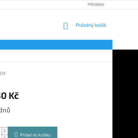
Přihlášení
NÁKUPNÍ
Prázdný košík
KOŠÍK
223
30 Kč
 dnů
Přidat do košíku