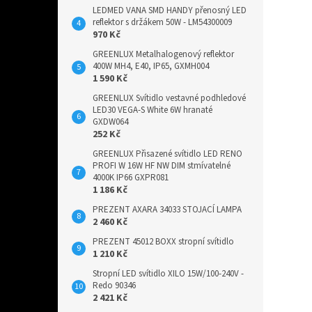
LEDMED VANA SMD HANDY přenosný LED
reflektor s držákem 50W - LM54300009
970 Kč
GREENLUX Metalhalogenový reflektor
400W MH4, E40, IP65, GXMH004
1 590 Kč
GREENLUX Svítidlo vestavné podhledové
LED30 VEGA-S White 6W hranaté
GXDW064
252 Kč
GREENLUX Přisazené svítidlo LED RENO
PROFI W 16W HF NW DIM stmívatelné
4000K IP66 GXPR081
1 186 Kč
PREZENT AXARA 34033 STOJACÍ LAMPA
2 460 Kč
PREZENT 45012 BOXX stropní svítidlo
1 210 Kč
Stropní LED svítidlo XILO 15W/100-240V -
Redo 90346
2 421 Kč