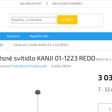
JAK NAKUPOVAT
OBCHODNÍ PODMÍNKY
HLEDAT
Doprava
Napište nám
dla
Závěsné svítidlo KANJI 01-1223 REDO
sné svítidlo KANJI 01-1223 REDO
REDO 01-1
né
noceno
Podrobnosti hodnocení
Značka:
REDO
ní
3 0
u
Měrná
7 - 12
cena:
ek.