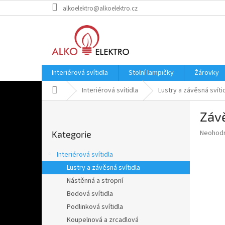
Přejít
alkoelektro@alkoelektro.cz
na
obsah
Interiérová svítidla
Stolní lampičky
Žárovky
Domů
Interiérová svítidla
Lustry a závěsná svíti
P
Závě
o
Přeskočit
s
Průměr
Neohod
Kategorie
kategorie
t
hodnoce
r
produkt
Interiérová svítidla
a
je
Lustry a závěsná svítidla
0,0
n
z
Nástěnná a stropní
n
5
í
Bodová svítidla
hvězdič
p
Podlinková svítidla
a
Koupelnová a zrcadlová