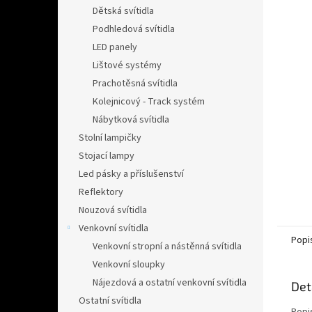
n
Dětská svítidla
e
Podhledová svítidla
l
LED panely
Lištové systémy
Prachotěsná svítidla
Kolejnicový - Track systém
Nábytková svítidla
Stolní lampičky
Stojací lampy
Led pásky a příslušenství
Reflektory
Nouzová svítidla
Venkovní svítidla
Popi
Venkovní stropní a nástěnná svítidla
Venkovní sloupky
Nájezdová a ostatní venkovní svítidla
Det
Ostatní svítidla
Popi