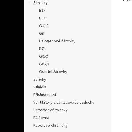
Žárovky
E27
E14
GU10
G9
Halogenové žárovky
R7s
GX53
GX5,3
Ostatní žárovky
Zářivky
Stínidla
Příslušenství
Ventilátory a ochlazovače vzduchu
Bezdrátové zvonky
Půjčovna
Kabelové chráničky