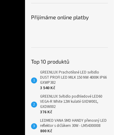
Přijímáme online platby
Top 10 produktů
GREENLUX Prachotěsné LED svítidlo
DUST PROFI LED MILK 150 NW 4000K IP66
GXWP382
3 540 Kč
GREENLUX Svítidlo podhledové LED60
VEGA-R White 12W kulaté GXDW001,
GXDW002
376 Kč
LEDMED VANA SMD HANDY přenosný LED
reflektor s držákem 30W - LM54300008
800 Kč