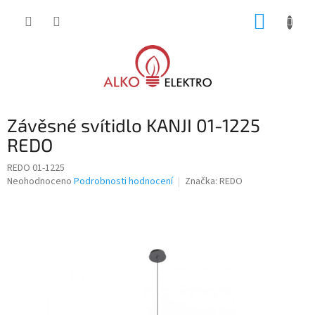
Přejít
NÁKUP
na
obsah
KOŠÍK
Závěsné svítidlo KANJI 01-1225
REDO
REDO 01-1225
Průměrné
Neohodnoceno
Podrobnosti hodnocení
Značka:
REDO
hodnocení
produktu
je
0,0
z
5
hvězdiček.