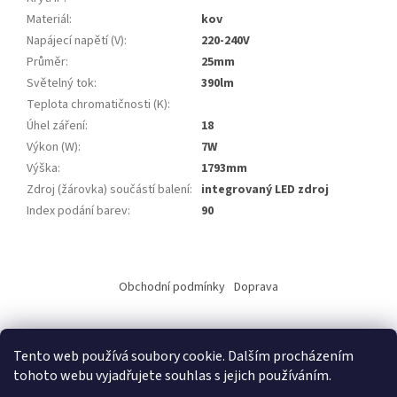
Materiál
:
kov
Napájecí napětí (V)
:
220-240V
Průměr
:
25mm
Světelný tok
:
390lm
Teplota chromatičnosti (K)
:
Úhel záření
:
18
Výkon (W)
:
7W
Výška
:
1793mm
Zdroj (žárovka) součástí balení
:
integrovaný LED zdroj
Index podání barev
:
90
Z
á
Obchodní podmínky
Doprava
p
a
t
Tento web používá soubory cookie. Dalším procházením
í
tohoto webu vyjadřujete souhlas s jejich používáním.
Vytvořil Shoptet