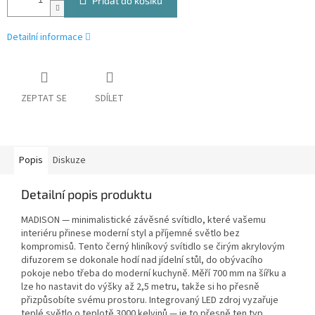
Přidat do košíku
Detailní informace
ZEPTAT SE
SDÍLET
Popis
Diskuze
Detailní popis produktu
MADISON — minimalistické závěsné svítidlo, které vašemu
interiéru přinese moderní styl a příjemné světlo bez
kompromisů. Tento černý hliníkový svítidlo se čirým akrylovým
difuzorem se dokonale hodí nad jídelní stůl, do obývacího
pokoje nebo třeba do moderní kuchyně. Měří 700 mm na šířku a
lze ho nastavit do výšky až 2,5 metru, takže si ho přesně
přizpůsobíte svému prostoru. Integrovaný LED zdroj vyzařuje
teplé světlo o teplotě 3000 kelvinů — je to přesně ten typ