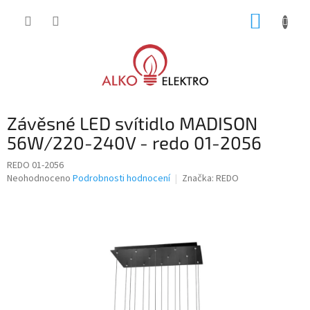
Přejít
NÁKUP
na
obsah
KOŠÍK
Závěsné LED svítidlo MADISON
56W/220-240V - redo 01-2056
REDO 01-2056
Průměrné
Neohodnoceno
Podrobnosti hodnocení
Značka:
REDO
hodnocení
produktu
je
0,0
z
5
hvězdiček.