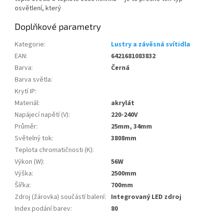
osvětlení, který
Doplňkové parametry
Kategorie
:
Lustry a závěsná svítidla
EAN
:
6421681083832
Barva
:
Černá
Barva světla
:
Krytí IP
:
Materiál
:
akrylát
Napájecí napětí (V)
:
220-240V
Průměr
:
25mm, 34mm
Světelný tok
:
3808mm
Teplota chromatičnosti (K)
:
Výkon (W)
:
56W
Výška
:
2500mm
Šířka
:
700mm
Zdroj (žárovka) součástí balení
:
Integrovaný LED zdroj
Index podání barev
:
80