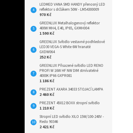
LEDMED VANA SMD HANDY přenosný LED
reflektor s držákem 50W - LM54300009
970 Kč
GREENLUX Metalhalogenový reflektor
400W MH4, E40, IP65, GXMH004
1 590 Kč
GREENLUX Svítidlo vestavné podhledové
LED30 VEGA-S White 6W hranaté
GXDW064
252 Kč
GREENLUX Přisazené svítidlo LED RENO
PROFI W 16W HF NW DIM stmívatelné
4000K IP66 GXPR081
1 186 Kč
PREZENT AXARA 34033 STOJACÍ LAMPA
2 460 Kč
PREZENT 45012 BOXX stropní svítidlo
1 210 Kč
Stropní LED svítidlo XILO 15W/100-240V -
Redo 90346
2 421 Kč