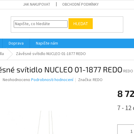
JAK NAKUPOVAT
OBCHODNÍ PODMÍNKY
HLEDAT
Doprava
Napište nám
dla
Závěsné svítidlo NUCLEO 01-1877 REDO
ěsné svítidlo NUCLEO 01-1877 REDO
REDO 
Průměrné
Neohodnoceno
Podrobnosti hodnocení
Značka:
REDO
hodnocení
produktu
8 7
je
0,0
Měrná
7 - 12
z
cena:
5
hvězdiček.