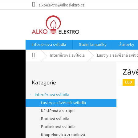
Přejít
alkoelektro@alkoelektro.cz
na
obsah
Interiérová svítidla
Stolní lampičky
Žárovky
Domů
Interiérová svítidla
Lustry a závěsná svíti
P
Záv
o
Přeskočit
s
Kategorie
kategorie
LED
t
r
Interiérová svítidla
a
Lustry a závěsná svítidla
n
Nástěnná a stropní
n
í
Bodová svítidla
p
Podlinková svítidla
a
Koupelnová a zrcadlová