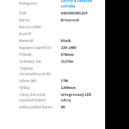
Lustry a závěsná
Kategorie
:
svítidla
EAN
:
6421681081234
Barva
:
Bronzová
Barva světla
:
Krytí IP
:
Materiál
:
hliník
Napájecí napětí (V)
:
220-240V
Průměr
:
570mm
Světelný tok
:
3127lm
Teplota
chromatičnosti (K)
:
Výkon (W)
:
37W
Výška
:
1200mm
Zdroj (žárovka)
integrovaný LED
součástí balení
:
zdroj
Index podání barev
:
80