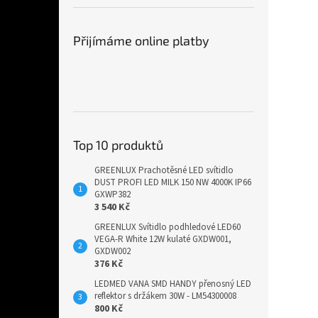
Přijímáme online platby
Top 10 produktů
GREENLUX Prachotěsné LED svítidlo
DUST PROFI LED MILK 150 NW 4000K IP66
GXWP382
3 540 Kč
GREENLUX Svítidlo podhledové LED60
VEGA-R White 12W kulaté GXDW001,
GXDW002
376 Kč
LEDMED VANA SMD HANDY přenosný LED
reflektor s držákem 30W - LM54300008
800 Kč