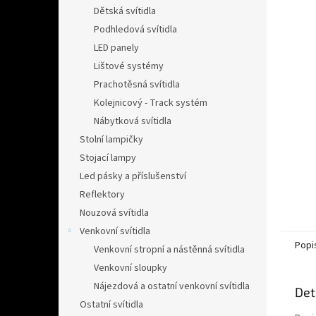
n
Dětská svítidla
e
Podhledová svítidla
l
LED panely
Lištové systémy
Prachotěsná svítidla
Kolejnicový - Track systém
Nábytková svítidla
Stolní lampičky
Stojací lampy
Led pásky a příslušenství
Reflektory
Nouzová svítidla
Venkovní svítidla
Popi
Venkovní stropní a nástěnná svítidla
Venkovní sloupky
Nájezdová a ostatní venkovní svítidla
Det
Ostatní svítidla