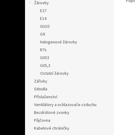
Popi
Žárovky
E27
E14
GU10
G9
Halogenové žárovky
R7s
GX53
GX5,3
Ostatní žárovky
Zářivky
Stínidla
Příslušenství
Ventilátory a ochlazovače vzduchu
Bezdrátové zvonky
Půjčovna
Kabelové chráničky