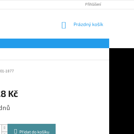
Přihlášení
NÁKUPNÍ
Prázdný košík
KOŠÍK
01-1877
28 Kč
 dnů
Přidat do košíku