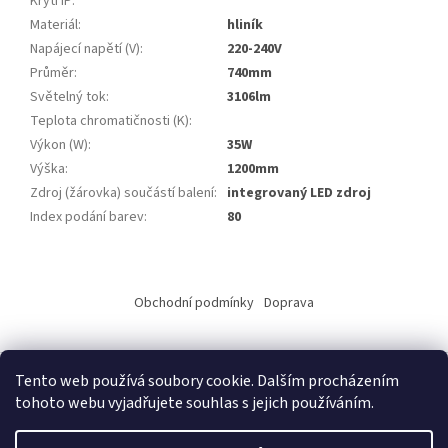
Krytí IP
:
Materiál
:
hliník
Napájecí napětí (V)
:
220-240V
Průměr
:
740mm
Světelný tok
:
3106lm
Teplota chromatičnosti (K)
:
Výkon (W)
:
35W
Výška
:
1200mm
Zdroj (žárovka) součástí balení
:
integrovaný LED zdroj
Index podání barev
:
80
Z
á
Obchodní podmínky
Doprava
p
a
t
Tento web používá soubory cookie. Dalším procházením
í
tohoto webu vyjadřujete souhlas s jejich používáním.
Vytvořil Shoptet