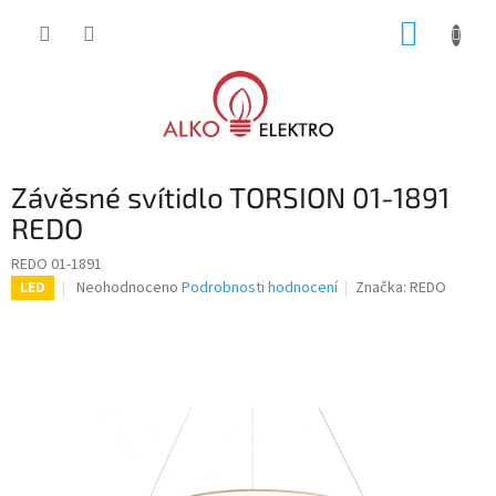
Přejít
NÁKUP
na
obsah
KOŠÍK
Závěsné svítidlo TORSION 01-1891
REDO
REDO 01-1891
Průměrné
Neohodnoceno
Podrobnosti hodnocení
Značka:
REDO
LED
hodnocení
produktu
je
0,0
z
5
hvězdiček.