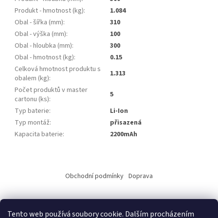
Produkt - hmotnost (kg)
:
1.084
Obal - šířka (mm)
:
310
Obal - výška (mm)
:
100
Obal - hloubka (mm)
:
300
Obal - hmotnost (kg)
:
0.15
Celková hmotnost produktu s
1.313
obalem (kg)
:
Počet produktů v master
5
cartonu (ks)
:
Typ baterie
:
Li-Ion
Typ montáž
:
přisazená
Kapacita baterie
:
2200mAh
Z
á
Obchodní podmínky
Doprava
p
a
t
Tento web používá soubory cookie. Dalším procházením
í