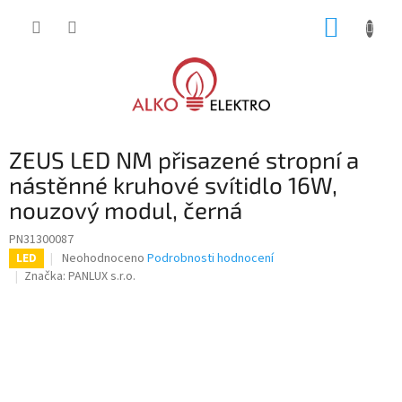
Přejít
NÁKUP
na
obsah
KOŠÍK
ZEUS LED NM přisazené stropní a
nástěnné kruhové svítidlo 16W,
nouzový modul, černá
PN31300087
Průměrné
Neohodnoceno
Podrobnosti hodnocení
LED
hodnocení
Značka:
PANLUX s.r.o.
produktu
je
0,0
z
5
hvězdiček.