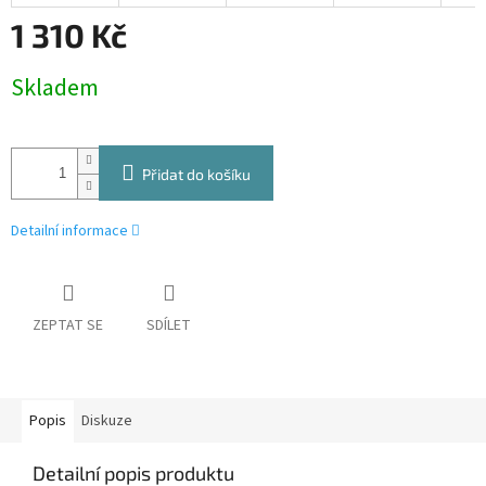
1 310 Kč
Měrná
Skladem
cena:
Přidat do košíku
Detailní informace
ZEPTAT SE
SDÍLET
Popis
Diskuze
Detailní popis produktu