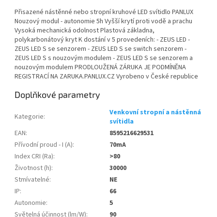
Přisazené nástěnné nebo stropní kruhové LED svítidlo PANLUX
Nouzový modul - autonomie 5h Vyšší krytí proti vodě a prachu
Vysoká mechanická odolnost Plastová základna,
polykarbonátový kryt K dostání v 5 provedeních: - ZEUS LED -
ZEUS LED S se senzorem - ZEUS LED S se switch senzorem -
ZEUS LED S s nouzovým modulem - ZEUS LED S se senzorem a
nouzovým modulem PRODLOUŽENÁ ZÁRUKA JE PODMÍNĚNA
REGISTRACÍ NA ZARUKA.PANLUX.CZ Vyrobeno v České republice
Doplňkové parametry
Venkovní stropní a nástěnná
Kategorie
:
svítidla
EAN
:
8595216629531
Přívodní proud - I (A)
:
70mA
Index CRI (Ra)
:
>80
Životnost (h)
:
30000
Stmívatelné
:
NE
IP
:
66
Autonomie
:
5
Světelná účinnost (lm/W)
:
90