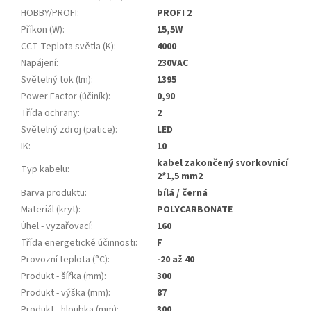
HOBBY/PROFI
:
PROFI 2
Příkon (W)
:
15,5W
CCT Teplota světla (K)
:
4000
Napájení
:
230VAC
Světelný tok (lm)
:
1395
Power Factor (účiník)
:
0,90
Třída ochrany
:
2
Světelný zdroj (patice)
:
LED
IK
:
10
kabel zakončený svorkovnicí
Typ kabelu
:
2*1,5 mm2
Barva produktu
:
bílá / černá
Materiál (kryt)
:
POLYCARBONATE
Úhel - vyzařovací
:
160
Třída energetické účinnosti
:
F
Provozní teplota (°C)
:
-20 až 40
Produkt - šířka (mm)
:
300
Produkt - výška (mm)
:
87
Produkt - hloubka (mm)
:
300